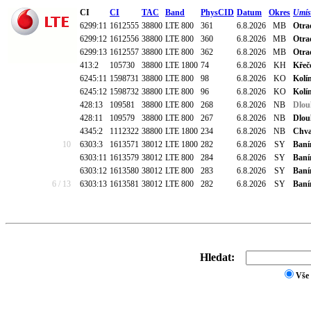
CI
CI
TAC
Band
PhysCID
Datum
Okres
Umís
6299:11
1612555
38800
LTE 800
361
6.8.2026
MB
Otra
6299:12
1612556
38800
LTE 800
360
6.8.2026
MB
Otra
6299:13
1612557
38800
LTE 800
362
6.8.2026
MB
Otra
413:2
105730
38800
LTE 1800
74
6.8.2026
KH
Křečo
6245:11
1598731
38800
LTE 800
98
6.8.2026
KO
Kolín
6245:12
1598732
38800
LTE 800
96
6.8.2026
KO
Kolín
428:13
109581
38800
LTE 800
268
6.8.2026
NB
Dlou
428:11
109579
38800
LTE 800
267
6.8.2026
NB
Dlou
4345:2
1112322
38800
LTE 1800
234
6.8.2026
NB
Chva
10
6303:3
1613571
38012
LTE 1800
282
6.8.2026
SY
Baní
6303:11
1613579
38012
LTE 800
284
6.8.2026
SY
Baní
6303:12
1613580
38012
LTE 800
283
6.8.2026
SY
Baní
6 / 13
6303:13
1613581
38012
LTE 800
282
6.8.2026
SY
Baní
Hledat:
Vše