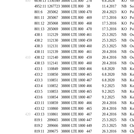
400
6056:13
1550349
38800
LTE 800
278
6.8.2024
KO
Ve
4952:11
1267723
38800
LTE 800
38
11.4.2017
NB
So
801:6
205062
38800
LTE 1800
470
20.4.2023
KO
Po
801:11
205067
38800
LTE 800
469
17.5.2016
KO
Po
801:12
205068
38800
LTE 800
468
17.5.2016
KO
Po
801:13
205069
38800
LTE 800
470
17.5.2016
KO
Po
438:1
112129
38800
LTE 1800
461
25.3.2025
NB
Os
438:2
112130
38800
LTE 1800
459
25.3.2025
NB
Os
438:3
112131
38800
LTE 1800
460
25.3.2025
NB
Os
438:11
112139
38800
LTE 800
461
20.4.2016
NB
Os
410
438:12
112140
38800
LTE 800
459
20.4.2016
NB
Os
438:13
112141
38800
LTE 800
460
20.4.2016
NB
Os
433:1
110849
38800
LTE 1800
466
6.8.2020
NB
Ko
433:2
110850
38800
LTE 1800
465
6.8.2020
NB
Ko
433:3
110851
38800
LTE 1800
467
6.8.2020
NB
Ko
433:4
110852
38800
LTE 1800
466
9.2.2025
NB
Ko
433:5
110853
38800
LTE 1800
465
9.2.2025
NB
Ko
433:6
110854
38800
LTE 1800
467
9.2.2025
NB
Ko
433:11
110859
38800
LTE 800
466
20.4.2016
NB
Ko
433:12
110860
38800
LTE 800
465
20.4.2016
NB
Ko
420
433:13
110861
38800
LTE 800
467
20.4.2016
NB
Ko
819:1
209665
38800
LTE 1800
447
25.3.2025
NB
Ch
819:2
209666
38800
LTE 1800
449
25.3.2025
NB
Ch
819:11
209675
38800
LTE 800
447
26.3.2016
NB
Ch