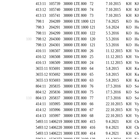
413:11
105739
38800
LTE 800
72
7.10.2015
KH
Kř
413:12
105740
38800
LTE 800
74
7.10.2015
KH
Kř
413:13
105741
38800
LTE 800
73
7.10.2015
KH
Kř
798:1
204289
38800
LTE 1800
121
7.6.2025
KO
Ho
798:3
204291
38800
LTE 1800
121
5.6.2024
KO
Ho
798:11
204299
38800
LTE 800
122
5.5.2016
KO
Ho
100
798:12
204300
38800
LTE 800
120
5.5.2016
KO
Ho
798:13
204301
38800
LTE 800
121
5.5.2016
KO
Ho
416:11
106507
38800
LTE 800
26
11.12.2015
KH
Vr
416:12
106508
38800
LTE 800
25
11.12.2015
KH
Vr
416:13
106509
38800
LTE 800
24
11.12.2015
KH
Vr
3655:11
935691
38800
LTE 800
64
5.8.2015
KH
Ku
3655:12
935692
38800
LTE 800
65
5.8.2015
KH
Ku
3655:13
935693
38800
LTE 800
63
5.8.2015
KH
Ku
804:11
205835
38800
LTE 800
76
17.5.2016
KO
So
804:12
205836
38800
LTE 800
75
17.5.2016
KO
So
110
804:13
205837
38800
LTE 800
77
17.5.2016
KO
So
414:11
105995
38800
LTE 800
66
22.10.2015
KH
Vy
414:12
105996
38800
LTE 800
67
22.10.2015
KH
Vy
414:13
105997
38800
LTE 800
68
22.10.2015
KH
Vy
5493:11
1406219
38800
LTE 800
415
9.4.2021
KH
Ch
5493:12
1406220
38800
LTE 800
416
9.4.2021
KH
Ch
5493:13
1406221
38800
LTE 800
414
9.4.2021
KH
Ch