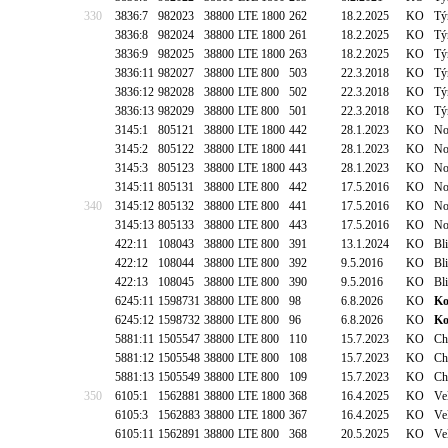
330
3836:7
982023
38800
LTE 1800
262
18.2.2025
KO
Tý
3836:8
982024
38800
LTE 1800
261
18.2.2025
KO
Tý
3836:9
982025
38800
LTE 1800
263
18.2.2025
KO
Tý
3836:11
982027
38800
LTE 800
503
22.3.2018
KO
Tý
3836:12
982028
38800
LTE 800
502
22.3.2018
KO
Tý
3836:13
982029
38800
LTE 800
501
22.3.2018
KO
Tý
3145:1
805121
38800
LTE 1800
442
28.1.2023
KO
No
3145:2
805122
38800
LTE 1800
441
28.1.2023
KO
No
3145:3
805123
38800
LTE 1800
443
28.1.2023
KO
No
3145:11
805131
38800
LTE 800
442
17.5.2016
KO
No
340
3145:12
805132
38800
LTE 800
441
17.5.2016
KO
No
3145:13
805133
38800
LTE 800
443
17.5.2016
KO
No
422:11
108043
38800
LTE 800
391
13.1.2024
KO
Bl
422:12
108044
38800
LTE 800
392
9.5.2016
KO
Bl
422:13
108045
38800
LTE 800
390
9.5.2016
KO
Bl
6245:11
1598731
38800
LTE 800
98
6.8.2026
KO
Ko
6245:12
1598732
38800
LTE 800
96
6.8.2026
KO
Ko
5881:11
1505547
38800
LTE 800
110
15.7.2023
KO
Ch
5881:12
1505548
38800
LTE 800
108
15.7.2023
KO
Ch
5881:13
1505549
38800
LTE 800
109
15.7.2023
KO
Ch
350
6105:1
1562881
38800
LTE 1800
368
16.4.2025
KO
Ve
6105:3
1562883
38800
LTE 1800
367
16.4.2025
KO
Ve
6105:11
1562891
38800
LTE 800
368
20.5.2025
KO
Ve