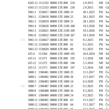
4345:12
1112332
38800
LTE 800
234
2.9.2015
NB
Ch
4345:13
1112333
38800
LTE 800
236
2.9.2015
NB
Ch
5961:1
1526017
38800
LTE 1800
23
28.1.2025
PH
Se
5961:2
1526018
38800
LTE 1800
22
28.1.2025
PH
Se
5961:3
1526019
38800
LTE 1800
21
28.1.2025
PH
Se
5961:4
1526020
38800
LTE 2100
268
19.3.2026
PH
Se
5961:5
1526021
38800
LTE 2100
269
19.3.2026
PH
Se
5961:6
1526022
38800
LTE 2100
267
19.3.2026
PH
Se
550
5961:11
1526027
38800
LTE 800
61
9.2.2025
PH
Se
5961:12
1526028
38800
LTE 800
62
9.2.2025
PH
Se
5961:13
1526029
38800
LTE 800
60
9.2.2025
PH
Se
435:4
111364
38800
LTE 1800
195
26.6.2024
NB
Sr
435:11
111371
38800
LTE 800
195
5.5.2016
NB
Sr
435:12
111372
38800
LTE 800
196
5.5.2016
NB
Sr
435:13
111373
38800
LTE 800
197
5.5.2016
NB
Sr
5080:1
1300481
38800
LTE 1800
25
15.5.2017
PH
Če
5080:2
1300482
38800
LTE 1800
26
15.5.2017
PH
Če
5080:3
1300483
38800
LTE 1800
24
6.4.2020
PH
Če
560
5080:7
1300487
38800
LTE 1800
25
9.2.2025
PH
Če
5080:8
1300488
38800
LTE 1800
26
9.2.2025
PH
Če
5080:9
1300489
38800
LTE 1800
24
9.2.2025
PH
Če
5080:11
1300491
38800
LTE 800
63
15.5.2017
PH
Če
5080:12
1300492
38800
LTE 800
64
15.5.2017
PH
Če