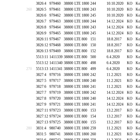
3826:4
979460
38800
LTE 1800
244
10.10.2020
KO
Ko
260
3826:5
979461
38800
LTE 1800
243
10.10.2020
KO
Ko
3826:6
979462
38800
LTE 1800
245
10.10.2020
KO
Ko
3826:7
979463
38800
LTE 1800
244
14.12.2024
KO
Ko
3826:8
979464
38800
LTE 1800
243
14.12.2024
KO
Ko
3826:9
979465
38800
LTE 1800
245
14.12.2024
KO
Ko
3826:11
979467
38800
LTE 800
151
18.8.2017
KO
Ko
3826:12
979468
38800
LTE 800
150
18.8.2017
KO
Ko
3826:13
979469
38800
LTE 800
152
18.8.2017
KO
Ko
5513:11
1411339
38800
LTE 800
500
6.4.2020
KO
Ko
5513:12
1411340
38800
LTE 800
498
6.4.2020
KO
Ko
270
5513:13
1411341
38800
LTE 800
499
6.4.2020
KO
Ko
3827:4
979716
38800
LTE 1800
242
11.2.2021
KO
Ko
3827:5
979717
38800
LTE 1800
240
11.2.2021
KO
Ko
3827:6
979718
38800
LTE 1800
241
11.2.2021
KO
Ko
3827:7
979719
38800
LTE 1800
242
14.12.2024
KO
Ko
3827:8
979720
38800
LTE 1800
240
14.12.2024
KO
Ko
3827:9
979721
38800
LTE 1800
241
14.12.2024
KO
Ko
3827:11
979723
38800
LTE 800
153
13.2.2017
KO
Ko
3827:12
979724
38800
LTE 800
154
13.2.2017
KO
Ko
3827:13
979725
38800
LTE 800
155
13.2.2017
KO
Ko
280
3831:4
980740
38800
LTE 1800
259
11.2.2021
KO
Ko
3831:5
980741
38800
LTE 1800
260
11.2.2021
KO
Ko