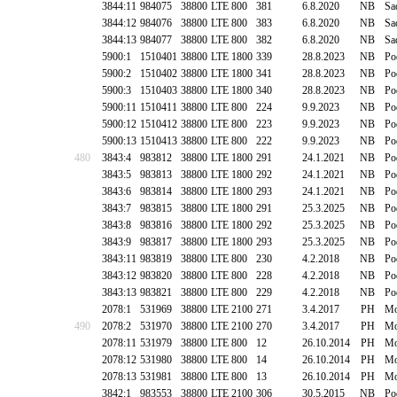
3844:11
984075
38800
LTE 800
381
6.8.2020
NB
Sa
3844:12
984076
38800
LTE 800
383
6.8.2020
NB
Sa
3844:13
984077
38800
LTE 800
382
6.8.2020
NB
Sa
5900:1
1510401
38800
LTE 1800
339
28.8.2023
NB
Po
5900:2
1510402
38800
LTE 1800
341
28.8.2023
NB
Po
5900:3
1510403
38800
LTE 1800
340
28.8.2023
NB
Po
5900:11
1510411
38800
LTE 800
224
9.9.2023
NB
Po
5900:12
1510412
38800
LTE 800
223
9.9.2023
NB
Po
5900:13
1510413
38800
LTE 800
222
9.9.2023
NB
Po
480
3843:4
983812
38800
LTE 1800
291
24.1.2021
NB
Po
3843:5
983813
38800
LTE 1800
292
24.1.2021
NB
Po
3843:6
983814
38800
LTE 1800
293
24.1.2021
NB
Po
3843:7
983815
38800
LTE 1800
291
25.3.2025
NB
Po
3843:8
983816
38800
LTE 1800
292
25.3.2025
NB
Po
3843:9
983817
38800
LTE 1800
293
25.3.2025
NB
Po
3843:11
983819
38800
LTE 800
230
4.2.2018
NB
Po
3843:12
983820
38800
LTE 800
228
4.2.2018
NB
Po
3843:13
983821
38800
LTE 800
229
4.2.2018
NB
Po
2078:1
531969
38800
LTE 2100
271
3.4.2017
PH
Mo
490
2078:2
531970
38800
LTE 2100
270
3.4.2017
PH
Mo
2078:11
531979
38800
LTE 800
12
26.10.2014
PH
Mo
2078:12
531980
38800
LTE 800
14
26.10.2014
PH
Mo
2078:13
531981
38800
LTE 800
13
26.10.2014
PH
Mo
3842:1
983553
38800
LTE 2100
306
30.5.2015
NB
Po