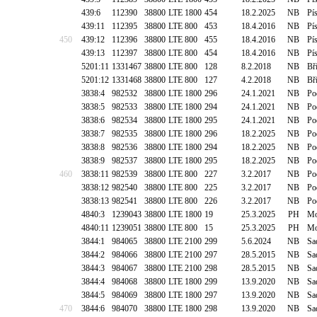
439:6
112390
38800
LTE 1800
454
18.2.2025
NB
Pí
439:11
112395
38800
LTE 800
453
18.4.2016
NB
Pí
450
439:12
112396
38800
LTE 800
455
18.4.2016
NB
Pí
439:13
112397
38800
LTE 800
454
18.4.2016
NB
Pí
5201:11
1331467
38800
LTE 800
128
8.2.2018
NB
Bř
5201:12
1331468
38800
LTE 800
127
4.2.2018
NB
Bř
3838:4
982532
38800
LTE 1800
296
24.1.2021
NB
Po
3838:5
982533
38800
LTE 1800
294
24.1.2021
NB
Po
3838:6
982534
38800
LTE 1800
295
24.1.2021
NB
Po
3838:7
982535
38800
LTE 1800
296
18.2.2025
NB
Po
3838:8
982536
38800
LTE 1800
294
18.2.2025
NB
Po
3838:9
982537
38800
LTE 1800
295
18.2.2025
NB
Po
460
3838:11
982539
38800
LTE 800
227
3.2.2017
NB
Po
3838:12
982540
38800
LTE 800
225
3.2.2017
NB
Po
3838:13
982541
38800
LTE 800
226
3.2.2017
NB
Po
4840:3
1239043
38800
LTE 1800
19
25.3.2025
PH
Mo
4840:11
1239051
38800
LTE 800
15
25.3.2025
PH
Mo
3844:1
984065
38800
LTE 2100
299
5.6.2024
NB
Sa
3844:2
984066
38800
LTE 2100
297
28.5.2015
NB
Sa
3844:3
984067
38800
LTE 2100
298
28.5.2015
NB
Sa
3844:4
984068
38800
LTE 1800
299
13.9.2020
NB
Sa
3844:5
984069
38800
LTE 1800
297
13.9.2020
NB
Sa
470
3844:6
984070
38800
LTE 1800
298
13.9.2020
NB
Sa