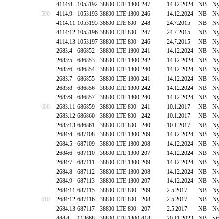
4114:8
1053192
38800
LTE 1800
247
14.12.2024
NB
Ny
590
4114:9
1053193
38800
LTE 1800
246
14.12.2024
NB
Ny
4114:11
1053195
38800
LTE 800
248
24.7.2015
NB
Ny
4114:12
1053196
38800
LTE 800
247
24.7.2015
NB
Ny
4114:13
1053197
38800
LTE 800
246
24.7.2015
NB
Ny
2683:4
686852
38800
LTE 1800
241
14.12.2024
NB
Ny
2683:5
686853
38800
LTE 1800
242
14.12.2024
NB
Ny
2683:6
686854
38800
LTE 1800
240
14.12.2024
NB
Ny
2683:7
686855
38800
LTE 1800
241
14.12.2024
NB
Ny
2683:8
686856
38800
LTE 1800
242
14.12.2024
NB
Ny
2683:9
686857
38800
LTE 1800
240
14.12.2024
NB
Ny
600
2683:11
686859
38800
LTE 800
241
10.1.2017
NB
Ny
2683:12
686860
38800
LTE 800
242
10.1.2017
NB
Ny
2683:13
686861
38800
LTE 800
240
10.1.2017
NB
Ny
2684:4
687108
38800
LTE 1800
209
14.12.2024
NB
Ny
2684:5
687109
38800
LTE 1800
208
14.12.2024
NB
Ny
2684:6
687110
38800
LTE 1800
207
14.12.2024
NB
Ny
2684:7
687111
38800
LTE 1800
209
14.12.2024
NB
Ny
2684:8
687112
38800
LTE 1800
208
14.12.2024
NB
Ny
2684:9
687113
38800
LTE 1800
207
14.12.2024
NB
Ny
2684:11
687115
38800
LTE 800
209
2.5.2017
NB
Ny
610
2684:12
687116
38800
LTE 800
208
2.5.2017
NB
Ny
2684:13
687117
38800
LTE 800
207
2.5.2017
NB
Ny
444:4
113668
38800
LTE 1800
418
20.11.2023
NB
St