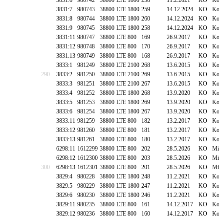
3831:6
980742
38800
LTE 1800
258
11.2.2021
KO
Ko
3831:7
980743
38800
LTE 1800
259
14.12.2024
KO
Ko
3831:8
980744
38800
LTE 1800
260
14.12.2024
KO
Ko
3831:9
980745
38800
LTE 1800
258
14.12.2024
KO
Ko
3831:11
980747
38800
LTE 800
169
26.9.2017
KO
Ko
3831:12
980748
38800
LTE 800
170
26.9.2017
KO
Ko
3831:13
980749
38800
LTE 800
168
26.9.2017
KO
Ko
3833:1
981249
38800
LTE 2100
268
13.6.2015
KO
Ko
290
3833:2
981250
38800
LTE 2100
269
13.6.2015
KO
Ko
3833:3
981251
38800
LTE 2100
267
13.6.2015
KO
Ko
3833:4
981252
38800
LTE 1800
268
13.9.2020
KO
Ko
3833:5
981253
38800
LTE 1800
269
13.9.2020
KO
Ko
3833:6
981254
38800
LTE 1800
267
13.9.2020
KO
Ko
3833:11
981259
38800
LTE 800
182
13.2.2017
KO
Ko
3833:12
981260
38800
LTE 800
181
13.2.2017
KO
Ko
3833:13
981261
38800
LTE 800
180
13.2.2017
KO
Ko
6298:11
1612299
38800
LTE 800
202
28.5.2026
KO
Mi
6298:12
1612300
38800
LTE 800
203
28.5.2026
KO
Mi
300
6298:13
1612301
38800
LTE 800
201
28.5.2026
KO
Mi
3829:4
980228
38800
LTE 1800
248
11.2.2021
KO
Ko
3829:5
980229
38800
LTE 1800
247
11.2.2021
KO
Ko
3829:6
980230
38800
LTE 1800
246
11.2.2021
KO
Ko
3829:11
980235
38800
LTE 800
161
14.12.2017
KO
Ko
3829:12
980236
38800
LTE 800
160
14.12.2017
KO
Ko