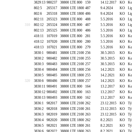
3829:13
980237
38800
LTE 800
159
14.12.2017
KO
Ko
802:5
205317
38800
LTE 1800
487
9.4.2024
KO
Li
802:6
205318
38800
LTE 1800
486
9.4.2024
KO
Li
802:11
205323
38800
LTE 800
488
5.5.2016
KO
Li
310
802:12
205324
38800
LTE 800
487
5.5.2016
KO
Li
802:13
205325
38800
LTE 800
486
5.5.2016
KO
Li
418:11
107019
38800
LTE 800
281
5.5.2016
KO
Ko
418:12
107020
38800
LTE 800
280
5.5.2016
KO
Ko
418:13
107021
38800
LTE 800
279
5.5.2016
KO
Ko
3830:1
980481
38800
LTE 2100
256
30.5.2015
KO
Ko
3830:2
980482
38800
LTE 2100
255
30.5.2015
KO
Ko
3830:3
980483
38800
LTE 2100
257
30.5.2015
KO
Ko
3830:4
980484
38800
LTE 1800
256
14.2.2021
KO
Ko
3830:5
980485
38800
LTE 1800
255
14.2.2021
KO
Ko
320
3830:6
980486
38800
LTE 1800
257
14.2.2021
KO
Ko
3830:11
980491
38800
LTE 800
164
13.2.2017
KO
Ko
3830:12
980492
38800
LTE 800
163
13.2.2017
KO
Ko
3830:13
980493
38800
LTE 800
162
13.2.2017
KO
Ko
3836:1
982017
38800
LTE 2100
262
23.12.2015
KO
Tý
3836:2
982018
38800
LTE 2100
261
23.12.2015
KO
Tý
3836:3
982019
38800
LTE 2100
263
23.12.2015
KO
Tý
3836:4
982020
38800
LTE 1800
262
8.2.2021
KO
Tý
3836:5
982021
38800
LTE 1800
261
8.2.2021
KO
Tý
3836:6
982022
38800
LTE 1800
263
8.2.2021
KO
Tý