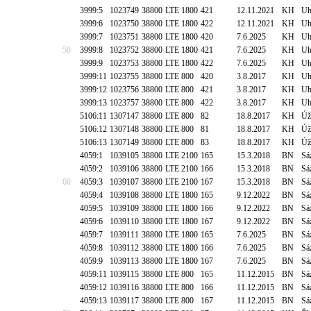
3999:5
1023749
38800
LTE 1800
421
12.11.2021
KH
Uh
3999:6
1023750
38800
LTE 1800
422
12.11.2021
KH
Uh
3999:7
1023751
38800
LTE 1800
420
7.6.2025
KH
Uh
50
3999:8
1023752
38800
LTE 1800
421
7.6.2025
KH
Uh
3999:9
1023753
38800
LTE 1800
422
7.6.2025
KH
Uh
3999:11
1023755
38800
LTE 800
420
3.8.2017
KH
Uh
3999:12
1023756
38800
LTE 800
421
3.8.2017
KH
Uh
3999:13
1023757
38800
LTE 800
422
3.8.2017
KH
Uh
5106:11
1307147
38800
LTE 800
82
18.8.2017
KH
Úž
5106:12
1307148
38800
LTE 800
81
18.8.2017
KH
Úž
5106:13
1307149
38800
LTE 800
83
18.8.2017
KH
Úž
4059:1
1039105
38800
LTE 2100
165
15.3.2018
BN
Sá
4059:2
1039106
38800
LTE 2100
166
15.3.2018
BN
Sá
60
4059:3
1039107
38800
LTE 2100
167
15.3.2018
BN
Sá
4059:4
1039108
38800
LTE 1800
165
9.12.2022
BN
Sá
4059:5
1039109
38800
LTE 1800
166
9.12.2022
BN
Sá
4059:6
1039110
38800
LTE 1800
167
9.12.2022
BN
Sá
4059:7
1039111
38800
LTE 1800
165
7.6.2025
BN
Sá
4059:8
1039112
38800
LTE 1800
166
7.6.2025
BN
Sá
4059:9
1039113
38800
LTE 1800
167
7.6.2025
BN
Sá
4059:11
1039115
38800
LTE 800
165
11.12.2015
BN
Sá
4059:12
1039116
38800
LTE 800
166
11.12.2015
BN
Sá
4059:13
1039117
38800
LTE 800
167
11.12.2015
BN
Sá