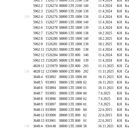
5962:1
1526273
38800
LTE 2100
138
11.4.2024
KH
Ku
5962:2
1526274
38800
LTE 2100
140
11.4.2024
KH
Ku
5962:3
1526275
38800
LTE 2100
139
11.4.2024
KH
Ku
120
5962:4
1526276
38800
LTE 1800
138
11.4.2024
KH
Ku
5962:5
1526277
38800
LTE 1800
140
11.4.2024
KH
Ku
5962:6
1526278
38800
LTE 1800
139
11.4.2024
KH
Ku
5962:7
1526279
38800
LTE 1800
138
18.2.2025
KH
Ku
5962:8
1526280
38800
LTE 1800
140
18.2.2025
KH
Ku
5962:9
1526281
38800
LTE 1800
139
18.2.2025
KH
Ku
5962:11
1526283
38800
LTE 800
138
11.4.2024
KH
Ku
5962:12
1526284
38800
LTE 800
140
11.4.2024
KH
Ku
5962:13
1526285
38800
LTE 800
139
11.4.2024
KH
Ku
4828:11
1235979
38800
LTE 800
293
11.11.2025
KH
Čá
130
4828:12
1235980
38800
LTE 800
292
11.11.2025
KH
Čá
3648:4
933892
38800
LTE 1800
60
16.11.2021
KH
Ku
3648:5
933893
38800
LTE 1800
62
16.11.2021
KH
Ku
3648:6
933894
38800
LTE 1800
61
16.11.2021
KH
Ku
3648:7
933895
38800
LTE 1800
60
7.6.2025
KH
Ku
3648:8
933896
38800
LTE 1800
62
7.6.2025
KH
Ku
3648:9
933897
38800
LTE 1800
61
7.6.2025
KH
Ku
3648:11
933899
38800
LTE 800
60
22.6.2015
KH
Ku
3648:12
933900
38800
LTE 800
62
22.6.2015
KH
Ku
3648:13
933901
38800
LTE 800
61
22.6.2015
KH
Ku
140
3649:4
934148
38800
LTE 1800
58
16.11.2021
KH
Ku