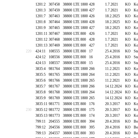
1201:2
307458
38800
LTE 1800
428
1.7.2021
KO
Ko
1201:3
307459
38800
LTE 1800
427
1.7.2021
KO
Ko
1201:7
307463
38800
LTE 1800
426
18.2.2025
KO
Ko
1201:8
307464
38800
LTE 1800
428
18.2.2025
KO
Ko
1201:9
307465
38800
LTE 1800
427
18.2.2025
KO
Ko
1201:11
307467
38800
LTE 800
426
1.7.2021
KO
Ko
1201:12
307468
38800
LTE 800
428
1.7.2021
KO
Ko
1201:13
307469
38800
LTE 800
427
1.7.2021
KO
Ko
220
424:11
108555
38800
LTE 800
17
25.4.2016
KO
St
424:12
108556
38800
LTE 800
16
25.4.2016
KO
St
424:13
108557
38800
LTE 800
15
25.4.2016
KO
St
3835:4
981764
38800
LTE 1800
266
11.2.2021
KO
Ko
3835:5
981765
38800
LTE 1800
264
11.2.2021
KO
Ko
3835:6
981766
38800
LTE 1800
265
11.2.2021
KO
Ko
3835:7
981767
38800
LTE 1800
266
14.12.2024
KO
Ko
3835:8
981768
38800
LTE 1800
264
14.12.2024
KO
Ko
3835:9
981769
38800
LTE 1800
265
14.12.2024
KO
Ko
3835:11
981771
38800
LTE 800
176
20.3.2017
KO
Ko
230
3835:12
981772
38800
LTE 800
175
20.3.2017
KO
Ko
3835:13
981773
38800
LTE 800
174
20.3.2017
KO
Ko
799:11
204555
38800
LTE 800
394
20.4.2016
KO
Bo
799:12
204556
38800
LTE 800
395
20.4.2016
KO
Bo
799:13
204557
38800
LTE 800
393
20.4.2016
KO
Bo