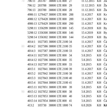
70
796:11
203787
38800
LTE 800
27
11.12.2015
KH
Žl
796:12
203788
38800
LTE 800
29
11.12.2015
KH
Žl
796:13
203789
38800
LTE 800
28
11.12.2015
KH
Žl
4986:11
1276427
38800
LTE 800
288
11.4.2017
KH
Kr
4986:12
1276428
38800
LTE 800
289
11.4.2017
KH
Kr
4986:13
1276429
38800
LTE 800
290
11.4.2017
KH
Kr
5298:11
1356299
38800
LTE 800
145
15.4.2019
KH
By
5298:12
1356300
38800
LTE 800
146
15.4.2019
KH
By
5298:14
1356302
38800
LTE 800
144
15.4.2019
KH
By
4014:1
1027585
38800
LTE 2100
34
11.4.2017
KH
Čá
80
4014:2
1027586
38800
LTE 2100
35
11.4.2017
KH
Čá
4014:3
1027587
38800
LTE 2100
33
11.4.2017
KH
Čá
4014:11
1027595
38800
LTE 800
34
5.8.2015
KH
Čá
4014:12
1027596
38800
LTE 800
35
5.8.2015
KH
Čá
4014:13
1027597
38800
LTE 800
33
5.8.2015
KH
Čá
4015:1
1027841
38800
LTE 2100
39
11.4.2017
KH
Čá
4015:2
1027842
38800
LTE 2100
38
11.4.2017
KH
Čá
4015:3
1027843
38800
LTE 2100
40
11.4.2017
KH
Čá
4015:4
1027844
38800
LTE 2100
41
11.4.2017
KH
Čá
4015:11
1027851
38800
LTE 800
39
5.8.2015
KH
Čá
90
4015:12
1027852
38800
LTE 800
38
5.8.2015
KH
Čá
4015:13
1027853
38800
LTE 800
40
5.8.2015
KH
Čá
4015:14
1027854
38800
LTE 800
41
5.8.2015
KH
Čá
413:2
105730
38800
LTE 1800
74
6.8.2026
KH
Kř