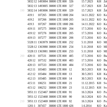
5832:12
1493004
38800
LTE 800
326
15.7.2023
KH
Že
5832:13
1493005
38800
LTE 800
327
15.7.2023
KH
Že
190
5832:14
1493006
38800
LTE 800
329
15.7.2023
KH
Že
419:1
107265
38800
LTE 1800
204
14.11.2022
KO
Ko
419:2
107266
38800
LTE 1800
205
14.11.2022
KO
Ko
419:3
107267
38800
LTE 1800
206
14.11.2022
KO
Ko
419:11
107275
38800
LTE 800
204
17.5.2016
KO
Ko
419:12
107276
38800
LTE 800
205
17.5.2016
KO
Ko
419:13
107277
38800
LTE 800
206
17.5.2016
KO
Ko
5328:11
1363979
38800
LTE 800
252
5.11.2018
KO
Ml
5328:12
1363980
38800
LTE 800
254
5.11.2018
KO
Ml
5328:13
1363981
38800
LTE 800
253
5.11.2018
KO
Ml
200
420:11
107531
38800
LTE 800
485
17.5.2016
KO
Bu
420:12
107532
38800
LTE 800
483
17.5.2016
KO
Bu
420:13
107533
38800
LTE 800
484
17.5.2016
KO
Bu
412:11
105483
38800
LTE 800
12
30.5.2015
KH
Ku
412:12
105484
38800
LTE 800
13
30.5.2015
KH
Ku
412:13
105485
38800
LTE 800
14
30.5.2015
KH
Ku
415:11
106251
38800
LTE 800
21
11.12.2015
KH
Sv
415:12
106252
38800
LTE 800
23
11.12.2015
KH
Sv
5951:11
1523467
38800
LTE 800
91
16.3.2024
KO
Po
5951:12
1523468
38800
LTE 800
90
16.3.2024
KO
Po
210
5951:13
1523469
38800
LTE 800
92
16.3.2024
KO
Po
1201:1
307457
38800
LTE 1800
426
1.6.2014
KO
Ko