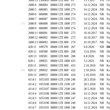
5080:13
1300493
38800
LTE 800
65
15.5.2017
PH
Če
2680:4
686084
38800
LTE 1800
273
14.12.2024
NB
Ny
2680:5
686085
38800
LTE 1800
275
14.12.2024
NB
Ny
2680:6
686086
38800
LTE 1800
274
14.12.2024
NB
Ny
2680:7
686087
38800
LTE 1800
273
14.12.2024
NB
Ny
570
2680:8
686088
38800
LTE 1800
275
14.12.2024
NB
Ny
2680:9
686089
38800
LTE 1800
274
14.12.2024
NB
Ny
2680:11
686091
38800
LTE 800
273
16.10.2017
NB
Ny
2680:12
686092
38800
LTE 800
275
16.10.2017
NB
Ny
2680:13
686093
38800
LTE 800
274
16.10.2017
NB
Ny
428:11
109579
38800
LTE 800
267
6.8.2026
NB
Dl
428:12
109580
38800
LTE 800
268
13.6.2016
NB
Dl
428:13
109581
38800
LTE 800
268
6.8.2026
NB
Dl
820:1
209921
38800
LTE 1800
433
3.2.2025
NB
Ko
820:11
209931
38800
LTE 800
433
2.10.2016
NB
Ko
580
820:12
209932
38800
LTE 800
432
2.10.2016
NB
Ko
820:13
209933
38800
LTE 800
434
2.10.2016
NB
Ko
4114:1
1053185
38800
LTE 2100
248
28.5.2026
NB
Ny
4114:2
1053186
38800
LTE 2100
247
28.5.2026
NB
Ny
4114:3
1053187
38800
LTE 2100
246
28.5.2026
NB
Ny
4114:4
1053188
38800
LTE 1800
248
14.12.2024
NB
Ny
4114:5
1053189
38800
LTE 1800
247
14.12.2024
NB
Ny
4114:6
1053190
38800
LTE 1800
246
14.12.2024
NB
Ny
4114:7
1053191
38800
LTE 1800
248
14.12.2024
NB
Ny