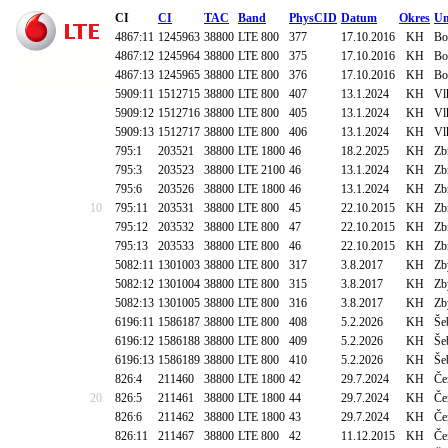
CI
CI
TAC
Band
PhysCID
Datum
Okres
Um
4867:11
1245963
38800
LTE 800
377
17.10.2016
KH
Bo
4867:12
1245964
38800
LTE 800
375
17.10.2016
KH
Bo
4867:13
1245965
38800
LTE 800
376
17.10.2016
KH
Bo
5909:11
1512715
38800
LTE 800
407
13.1.2024
KH
Vl
5909:12
1512716
38800
LTE 800
405
13.1.2024
KH
Vl
5909:13
1512717
38800
LTE 800
406
13.1.2024
KH
Vl
795:1
203521
38800
LTE 1800
46
18.2.2025
KH
Zb
795:3
203523
38800
LTE 2100
46
13.1.2024
KH
Zb
795:6
203526
38800
LTE 1800
46
13.1.2024
KH
Zb
10
795:11
203531
38800
LTE 800
45
22.10.2015
KH
Zb
795:12
203532
38800
LTE 800
47
22.10.2015
KH
Zb
795:13
203533
38800
LTE 800
46
22.10.2015
KH
Zb
5082:11
1301003
38800
LTE 800
317
3.8.2017
KH
Zb
5082:12
1301004
38800
LTE 800
315
3.8.2017
KH
Zb
5082:13
1301005
38800
LTE 800
316
3.8.2017
KH
Zb
6196:11
1586187
38800
LTE 800
408
5.2.2026
KH
Še
6196:12
1586188
38800
LTE 800
409
5.2.2026
KH
Še
6196:13
1586189
38800
LTE 800
410
5.2.2026
KH
Še
826:4
211460
38800
LTE 1800
42
29.7.2024
KH
Če
20
826:5
211461
38800
LTE 1800
44
29.7.2024
KH
Če
826:6
211462
38800
LTE 1800
43
29.7.2024
KH
Če
826:11
211467
38800
LTE 800
42
11.12.2015
KH
Če