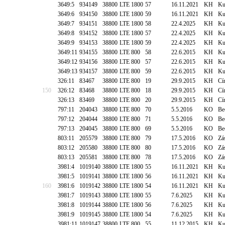
3649:5
934149
38800
LTE 1800
57
16.11.2021
KH
Ku
3649:6
934150
38800
LTE 1800
59
16.11.2021
KH
Ku
3649:7
934151
38800
LTE 1800
58
22.4.2025
KH
Ku
3649:8
934152
38800
LTE 1800
57
22.4.2025
KH
Ku
3649:9
934153
38800
LTE 1800
59
22.4.2025
KH
Ku
3649:11
934155
38800
LTE 800
58
22.6.2015
KH
Ku
3649:12
934156
38800
LTE 800
57
22.6.2015
KH
Ku
3649:13
934157
38800
LTE 800
59
22.6.2015
KH
Ku
326:11
83467
38800
LTE 800
19
29.9.2015
KH
Cí
150
326:12
83468
38800
LTE 800
18
29.9.2015
KH
Cí
326:13
83469
38800
LTE 800
20
29.9.2015
KH
Cí
797:11
204043
38800
LTE 800
70
5.5.2016
KO
Be
797:12
204044
38800
LTE 800
71
5.5.2016
KO
Be
797:13
204045
38800
LTE 800
69
5.5.2016
KO
Be
803:11
205579
38800
LTE 800
79
17.5.2016
KO
Zá
803:12
205580
38800
LTE 800
80
17.5.2016
KO
Zá
803:13
205581
38800
LTE 800
78
17.5.2016
KO
Zá
3981:4
1019140
38800
LTE 1800
55
16.11.2021
KH
Ku
3981:5
1019141
38800
LTE 1800
56
16.11.2021
KH
Ku
160
3981:6
1019142
38800
LTE 1800
54
16.11.2021
KH
Ku
3981:7
1019143
38800
LTE 1800
55
7.6.2025
KH
Ku
3981:8
1019144
38800
LTE 1800
56
7.6.2025
KH
Ku
3981:9
1019145
38800
LTE 1800
54
7.6.2025
KH
Ku
3981:11
1019147
38800
LTE 800
55
11.12.2015
KH
Ku