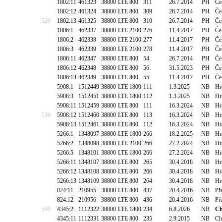
1802:11
461323
38800
LTE 800
311
26.7.2014
PH
Če
1802:12
461324
38800
LTE 800
309
26.7.2014
PH
Če
520
1802:13
461325
38800
LTE 800
310
26.7.2014
PH
Če
1806:1
462337
38800
LTE 2100
276
11.4.2017
PH
Če
1806:2
462338
38800
LTE 2100
277
11.4.2017
PH
Če
1806:3
462339
38800
LTE 2100
278
11.4.2017
PH
Če
1806:11
462347
38800
LTE 800
54
26.7.2014
PH
Če
1806:12
462348
38800
LTE 800
56
31.5.2023
PH
Če
1806:13
462349
38800
LTE 800
55
11.4.2017
PH
Če
5908:1
1512449
38800
LTE 1800
111
1.3.2025
NB
Hr
5908:3
1512451
38800
LTE 1800
112
1.3.2025
NB
Hr
5908:11
1512459
38800
LTE 800
111
16.3.2024
NB
Hr
530
5908:12
1512460
38800
LTE 800
113
16.3.2024
NB
Hr
5908:13
1512461
38800
LTE 800
112
16.3.2024
NB
Hr
5266:1
1348097
38800
LTE 1800
266
18.2.2025
NB
Hr
5266:2
1348098
38800
LTE 2100
266
27.2.2024
NB
Hr
5266:5
1348101
38800
LTE 1800
266
27.2.2024
NB
Hr
5266:11
1348107
38800
LTE 800
265
30.4.2018
NB
Hr
5266:12
1348108
38800
LTE 800
266
30.4.2018
NB
Hr
5266:13
1348109
38800
LTE 800
264
30.4.2018
NB
Hr
824:11
210955
38800
LTE 800
437
20.4.2016
NB
Př
824:12
210956
38800
LTE 800
436
20.4.2016
NB
Př
540
4345:2
1112322
38800
LTE 1800
234
6.8.2026
NB
Ch
4345:11
1112331
38800
LTE 800
235
2.9.2015
NB
Ch