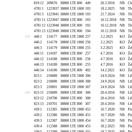
819:12
209676
38800
LTE 800
449
26.3.2016
NB
Ch
4781:1
1223937
38800
LTE 1800
193
18.2.2025
NB
Tř
4781:5
1223941
38800
LTE 1800
193
21.7.2024
NB
Tř
4781:11
1223947
38800
LTE 800
193
16.12.2018
NB
Tř
4781:12
1223948
38800
LTE 800
192
16.12.2018
NB
Tř
4781:13
1223949
38800
LTE 800
194
16.12.2018
NB
Tř
430
446:1
114177
38800
LTE 1800
257
3.2.2025
KO
Že
446:2
114178
38800
LTE 1800
256
3.2.2025
KO
Že
446:3
114179
38800
LTE 1800
255
3.2.2025
KO
Že
446:11
114187
38800
LTE 800
257
4.7.2016
KO
Že
446:12
114188
38800
LTE 800
256
4.7.2016
KO
Že
446:13
114189
38800
LTE 800
255
4.7.2016
KO
Že
446:14
114190
38800
LTE 800
492
14.2.2021
KO
Že
823:1
210689
38800
LTE 1800
306
24.9.2024
NB
Li
823:2
210690
38800
LTE 1800
308
24.9.2024
NB
Li
823:3
210691
38800
LTE 1800
307
24.9.2024
NB
Li
440
823:11
210699
38800
LTE 800
306
20.4.2016
NB
Li
823:12
210700
38800
LTE 800
308
20.4.2016
NB
Li
823:13
210701
38800
LTE 800
307
20.4.2016
NB
Li
439:1
112385
38800
LTE 1800
453
16.7.2020
NB
Pí
439:2
112386
38800
LTE 1800
455
16.7.2020
NB
Pí
439:3
112387
38800
LTE 1800
454
16.7.2020
NB
Pí
439:4
112388
38800
LTE 1800
453
18.2.2025
NB
Pí
439:5
112389
38800
LTE 1800
455
18.2.2025
NB
Pí