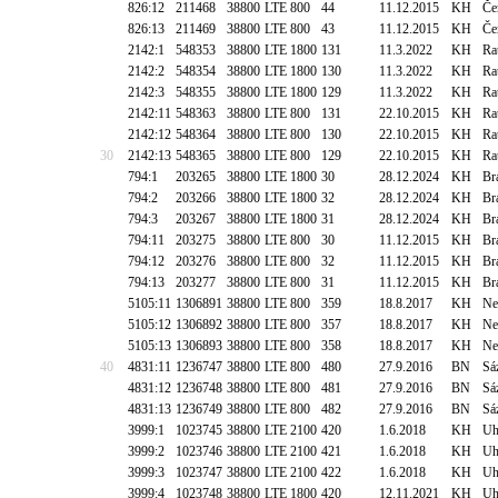
826:12
211468
38800
LTE 800
44
11.12.2015
KH
Če
826:13
211469
38800
LTE 800
43
11.12.2015
KH
Če
2142:1
548353
38800
LTE 1800
131
11.3.2022
KH
Ra
2142:2
548354
38800
LTE 1800
130
11.3.2022
KH
Ra
2142:3
548355
38800
LTE 1800
129
11.3.2022
KH
Ra
2142:11
548363
38800
LTE 800
131
22.10.2015
KH
Ra
2142:12
548364
38800
LTE 800
130
22.10.2015
KH
Ra
30
2142:13
548365
38800
LTE 800
129
22.10.2015
KH
Ra
794:1
203265
38800
LTE 1800
30
28.12.2024
KH
Br
794:2
203266
38800
LTE 1800
32
28.12.2024
KH
Br
794:3
203267
38800
LTE 1800
31
28.12.2024
KH
Br
794:11
203275
38800
LTE 800
30
11.12.2015
KH
Br
794:12
203276
38800
LTE 800
32
11.12.2015
KH
Br
794:13
203277
38800
LTE 800
31
11.12.2015
KH
Br
5105:11
1306891
38800
LTE 800
359
18.8.2017
KH
Ne
5105:12
1306892
38800
LTE 800
357
18.8.2017
KH
Ne
5105:13
1306893
38800
LTE 800
358
18.8.2017
KH
Ne
40
4831:11
1236747
38800
LTE 800
480
27.9.2016
BN
Sá
4831:12
1236748
38800
LTE 800
481
27.9.2016
BN
Sá
4831:13
1236749
38800
LTE 800
482
27.9.2016
BN
Sá
3999:1
1023745
38800
LTE 2100
420
1.6.2018
KH
Uh
3999:2
1023746
38800
LTE 2100
421
1.6.2018
KH
Uh
3999:3
1023747
38800
LTE 2100
422
1.6.2018
KH
Uh
3999:4
1023748
38800
LTE 1800
420
12.11.2021
KH
Uh