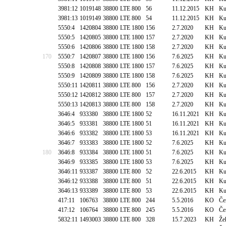
3981:12
1019148
38800
LTE 800
56
11.12.2015
KH
Ku
3981:13
1019149
38800
LTE 800
54
11.12.2015
KH
Ku
5550:4
1420804
38800
LTE 1800
156
2.7.2020
KH
Ku
5550:5
1420805
38800
LTE 1800
157
2.7.2020
KH
Ku
5550:6
1420806
38800
LTE 1800
158
2.7.2020
KH
Ku
170
5550:7
1420807
38800
LTE 1800
156
7.6.2025
KH
Ku
5550:8
1420808
38800
LTE 1800
157
7.6.2025
KH
Ku
5550:9
1420809
38800
LTE 1800
158
7.6.2025
KH
Ku
5550:11
1420811
38800
LTE 800
156
2.7.2020
KH
Ku
5550:12
1420812
38800
LTE 800
157
2.7.2020
KH
Ku
5550:13
1420813
38800
LTE 800
158
2.7.2020
KH
Ku
3646:4
933380
38800
LTE 1800
52
16.11.2021
KH
Ku
3646:5
933381
38800
LTE 1800
51
16.11.2021
KH
Ku
3646:6
933382
38800
LTE 1800
53
16.11.2021
KH
Ku
3646:7
933383
38800
LTE 1800
52
7.6.2025
KH
Ku
180
3646:8
933384
38800
LTE 1800
51
7.6.2025
KH
Ku
3646:9
933385
38800
LTE 1800
53
7.6.2025
KH
Ku
3646:11
933387
38800
LTE 800
52
22.6.2015
KH
Ku
3646:12
933388
38800
LTE 800
51
22.6.2015
KH
Ku
3646:13
933389
38800
LTE 800
53
22.6.2015
KH
Ku
417:11
106763
38800
LTE 800
244
5.5.2016
KO
Če
417:12
106764
38800
LTE 800
245
5.5.2016
KO
Če
5832:11
1493003
38800
LTE 800
328
15.7.2023
KH
Že