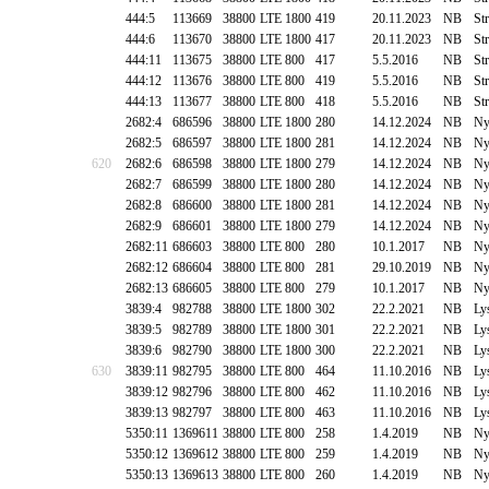
444:5
113669
38800
LTE 1800
419
20.11.2023
NB
St
444:6
113670
38800
LTE 1800
417
20.11.2023
NB
St
444:11
113675
38800
LTE 800
417
5.5.2016
NB
St
444:12
113676
38800
LTE 800
419
5.5.2016
NB
St
444:13
113677
38800
LTE 800
418
5.5.2016
NB
St
2682:4
686596
38800
LTE 1800
280
14.12.2024
NB
Ny
2682:5
686597
38800
LTE 1800
281
14.12.2024
NB
Ny
620
2682:6
686598
38800
LTE 1800
279
14.12.2024
NB
Ny
2682:7
686599
38800
LTE 1800
280
14.12.2024
NB
Ny
2682:8
686600
38800
LTE 1800
281
14.12.2024
NB
Ny
2682:9
686601
38800
LTE 1800
279
14.12.2024
NB
Ny
2682:11
686603
38800
LTE 800
280
10.1.2017
NB
Ny
2682:12
686604
38800
LTE 800
281
29.10.2019
NB
Ny
2682:13
686605
38800
LTE 800
279
10.1.2017
NB
Ny
3839:4
982788
38800
LTE 1800
302
22.2.2021
NB
Ly
3839:5
982789
38800
LTE 1800
301
22.2.2021
NB
Ly
3839:6
982790
38800
LTE 1800
300
22.2.2021
NB
Ly
630
3839:11
982795
38800
LTE 800
464
11.10.2016
NB
Ly
3839:12
982796
38800
LTE 800
462
11.10.2016
NB
Ly
3839:13
982797
38800
LTE 800
463
11.10.2016
NB
Ly
5350:11
1369611
38800
LTE 800
258
1.4.2019
NB
Ny
5350:12
1369612
38800
LTE 800
259
1.4.2019
NB
Ny
5350:13
1369613
38800
LTE 800
260
1.4.2019
NB
Ny