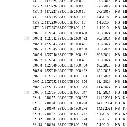
4579:1
1172225
38800
LTE 2100
20
27.3.2017
NB
Mi
4579:2
1172226
38800
LTE 2100
18
27.3.2017
NB
Mi
4579:3
1172227
38800
LTE 2100
19
27.3.2017
NB
Mi
4579:11
1172235
38800
LTE 800
17
1.4.2016
NB
Mi
4579:12
1172236
38800
LTE 800
16
1.4.2016
NB
Mi
4579:13
1172237
38800
LTE 800
15
1.4.2016
NB
Mi
5965:1
1527041
38800
LTE 2100
480
30.3.2024
NB
Mi
690
5965:2
1527042
38800
LTE 2100
482
30.3.2024
NB
Mi
5965:3
1527043
38800
LTE 2100
481
30.3.2024
NB
Mi
5965:5
1527045
38800
LTE 1800
480
30.3.2024
NB
Mi
5965:6
1527046
38800
LTE 1800
482
30.3.2024
NB
Mi
5965:7
1527047
38800
LTE 1800
481
30.3.2024
NB
Mi
5965:8
1527048
38800
LTE 1800
480
18.2.2025
NB
Mi
5965:9
1527049
38800
LTE 1800
482
18.2.2025
NB
Mi
5965:11
1527051
38800
LTE 800
354
11.4.2024
NB
Mi
5965:12
1527052
38800
LTE 800
356
11.4.2024
NB
Mi
5965:13
1527053
38800
LTE 800
355
11.4.2024
NB
Mi
700
5965:14
1527054
38800
LTE 800
347
11.4.2024
NB
Mi
821:1
210177
38800
LTE 1800
277
14.12.2024
NB
Kr
821:2
210178
38800
LTE 1800
278
14.12.2024
NB
Kr
821:3
210179
38800
LTE 1800
276
14.12.2024
NB
Kr
821:11
210187
38800
LTE 800
277
5.5.2016
NB
Kr
821:12
210188
38800
LTE 800
278
5.5.2016
NB
Kr
821:13
210189
38800
LTE 800
276
5.5.2016
NB
Kr