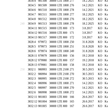
3834:4
981508
38800
LTE 1800
277
14.2.2021
KO
Ko
3834:5
981509
38800
LTE 1800
276
14.2.2021
KO
Ko
3834:6
981510
38800
LTE 1800
278
14.2.2021
KO
Ko
3834:7
981511
38800
LTE 1800
277
18.2.2025
KO
Ko
3834:8
981512
38800
LTE 1800
276
18.2.2025
KO
Ko
240
3834:9
981513
38800
LTE 1800
278
18.2.2025
KO
Ko
3834:11
981515
38800
LTE 800
173
3.8.2017
KO
Ko
3834:12
981516
38800
LTE 800
171
3.8.2017
KO
Ko
3834:13
981517
38800
LTE 800
172
3.8.2017
KO
Ko
3828:4
979972
38800
LTE 1800
250
31.8.2020
KO
Ko
3828:5
979973
38800
LTE 1800
251
31.8.2020
KO
Ko
3828:6
979974
38800
LTE 1800
249
31.8.2020
KO
Ko
3828:11
979979
38800
LTE 800
156
19.2.2018
KO
Ko
3828:12
979980
38800
LTE 800
157
19.2.2018
KO
Ko
3828:13
979981
38800
LTE 800
158
19.2.2018
KO
Ko
250
3832:1
980993
38800
LTE 2100
271
30.5.2015
KO
Ko
3832:2
980994
38800
LTE 2100
270
30.5.2015
KO
Ko
3832:3
980995
38800
LTE 2100
272
30.5.2015
KO
Ko
3832:4
980996
38800
LTE 1800
271
14.2.2021
KO
Ko
3832:5
980997
38800
LTE 1800
270
14.2.2021
KO
Ko
3832:6
980998
38800
LTE 1800
272
14.2.2021
KO
Ko
3832:11
981003
38800
LTE 800
166
26.6.2017
KO
Ko
3832:12
981004
38800
LTE 800
165
26.6.2017
KO
Ko
3832:13
981005
38800
LTE 800
167
26.6.2017
KO
Ko