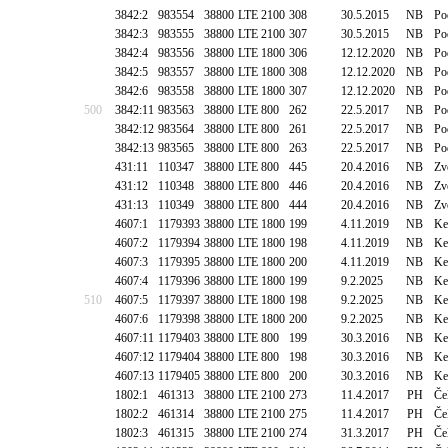
3842:2
983554
38800
LTE 2100
308
30.5.2015
NB
Po
3842:3
983555
38800
LTE 2100
307
30.5.2015
NB
Po
3842:4
983556
38800
LTE 1800
306
12.12.2020
NB
Po
3842:5
983557
38800
LTE 1800
308
12.12.2020
NB
Po
3842:6
983558
38800
LTE 1800
307
12.12.2020
NB
Po
500
3842:11
983563
38800
LTE 800
262
22.5.2017
NB
Po
3842:12
983564
38800
LTE 800
261
22.5.2017
NB
Po
3842:13
983565
38800
LTE 800
263
22.5.2017
NB
Po
431:11
110347
38800
LTE 800
445
20.4.2016
NB
Zv
431:12
110348
38800
LTE 800
446
20.4.2016
NB
Zv
431:13
110349
38800
LTE 800
444
20.4.2016
NB
Zv
4607:1
1179393
38800
LTE 1800
199
4.11.2019
NB
Ke
4607:2
1179394
38800
LTE 1800
198
4.11.2019
NB
Ke
4607:3
1179395
38800
LTE 1800
200
4.11.2019
NB
Ke
4607:4
1179396
38800
LTE 1800
199
9.2.2025
NB
Ke
510
4607:5
1179397
38800
LTE 1800
198
9.2.2025
NB
Ke
4607:6
1179398
38800
LTE 1800
200
9.2.2025
NB
Ke
4607:11
1179403
38800
LTE 800
199
30.3.2016
NB
Ke
4607:12
1179404
38800
LTE 800
198
30.3.2016
NB
Ke
4607:13
1179405
38800
LTE 800
200
30.3.2016
NB
Ke
1802:1
461313
38800
LTE 2100
273
11.4.2017
PH
Če
1802:2
461314
38800
LTE 2100
275
11.4.2017
PH
Če
1802:3
461315
38800
LTE 2100
274
31.3.2017
PH
Če