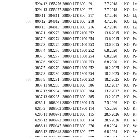
5294:12
1355276
38800
LTE 800
29
7.7.2018
KO
Ls
5294:13
1355277
38800
LTE 800
27
7.7.2018
KO
Ls
800:11
204811
38800
LTE 800
217
4.7.2016
KO
Li
380
800:12
204812
38800
LTE 800
218
4.7.2016
KO
Li
800:13
204813
38800
LTE 800
216
4.7.2016
KO
Li
3837:1
982273
38800
LTE 2100
252
13.6.2015
KO
Pe
3837:2
982274
38800
LTE 2100
254
13.6.2015
KO
Pe
3837:3
982275
38800
LTE 2100
253
13.6.2015
KO
Pe
3837:4
982276
38800
LTE 1800
252
6.8.2020
KO
Pe
3837:5
982277
38800
LTE 1800
254
6.8.2020
KO
Pe
3837:6
982278
38800
LTE 1800
253
6.8.2020
KO
Pe
3837:7
982279
38800
LTE 1800
252
18.2.2025
KO
Pe
3837:8
982280
38800
LTE 1800
254
18.2.2025
KO
Pe
390
3837:9
982281
38800
LTE 1800
253
18.2.2025
KO
Pe
3837:11
982283
38800
LTE 800
386
13.2.2017
KO
Pe
3837:12
982284
38800
LTE 800
384
13.2.2017
KO
Pe
3837:13
982285
38800
LTE 800
385
13.2.2017
KO
Pe
6285:1
1608961
38800
LTE 1800
115
7.5.2026
KO
Kl
6285:2
1608962
38800
LTE 1800
114
7.5.2026
KO
Kl
6285:11
1608971
38800
LTE 800
115
28.5.2026
KO
Kl
6285:12
1608972
38800
LTE 800
114
28.5.2026
KO
Kl
6056:11
1550347
38800
LTE 800
276
6.8.2024
KO
Ve
6056:12
1550348
38800
LTE 800
277
6.8.2024
KO
Ve