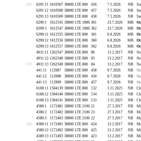
660
6291:11
1610507
38800
LTE 800
456
7.5.2026
NB
St
6291:12
1610508
38800
LTE 800
457
7.5.2026
NB
St
6291:13
1610509
38800
LTE 800
458
7.5.2026
NB
St
6299:1
1612545
38800
LTE 1800
361
23.7.2026
MB
Ot
6299:3
1612547
38800
LTE 1800
362
23.7.2026
MB
Ot
6299:11
1612555
38800
LTE 800
361
6.8.2026
MB
Ot
6299:12
1612556
38800
LTE 800
360
6.8.2026
MB
Ot
6299:13
1612557
38800
LTE 800
362
6.8.2026
MB
Ot
4931:11
1262347
38800
LTE 800
86
13.2.2017
NB
Ne
4931:12
1262348
38800
LTE 800
85
13.2.2017
NB
Ne
670
4931:13
1262349
38800
LTE 800
84
13.2.2017
NB
Ne
441:11
112907
38800
LTE 800
458
9.7.2026
NB
St
441:12
112908
38800
LTE 800
456
9.7.2026
NB
St
441:13
112909
38800
LTE 800
457
9.7.2026
NB
St
6188:11
1584139
38800
LTE 800
132
3.11.2025
NB
Ch
6188:12
1584140
38800
LTE 800
134
3.11.2025
NB
Ch
6188:13
1584141
38800
LTE 800
133
3.11.2025
NB
Ch
4580:1
1172481
38800
LTE 2100
21
27.3.2017
NB
Mi
4580:2
1172482
38800
LTE 2100
23
27.3.2017
NB
Mi
4580:3
1172483
38800
LTE 2100
22
27.3.2017
NB
Mi
680
4580:11
1172491
38800
LTE 800
424
13.2.2017
NB
Mi
4580:12
1172492
38800
LTE 800
425
13.2.2017
NB
Mi
4580:13
1172493
38800
LTE 800
423
13.2.2017
NB
Mi