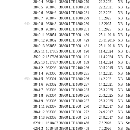
3840:4
983044
38800
LTE 1800
279
22.2.2021
NB
Ly
3840:5
983045
38800
LTE 1800
280
22.2.2021
NB
Ly
3840:6
983046
38800
LTE 1800
281
22.2.2021
NB
Ly
3840:7
983047
38800
LTE 1800
279
1.3.2025
NB
Ly
640
3840:8
983048
38800
LTE 1800
280
1.3.2025
NB
Ly
3840:9
983049
38800
LTE 1800
281
1.3.2025
NB
Ly
3840:11
983051
38800
LTE 800
430
25.11.2016
NB
Ly
3840:12
983052
38800
LTE 800
429
25.11.2016
NB
Ly
3840:13
983053
38800
LTE 800
431
25.11.2016
NB
Ly
5929:11
1517835
38800
LTE 800
190
11.4.2024
NB
Dv
5929:12
1517836
38800
LTE 800
191
11.4.2024
NB
Dv
5929:13
1517837
38800
LTE 800
189
11.4.2024
NB
Dv
3841:2
983298
38800
LTE 2100
286
30.5.2015
NB
Mě
3841:4
983300
38800
LTE 1800
285
14.2.2021
NB
Mě
650
3841:5
983301
38800
LTE 1800
286
14.2.2021
NB
Mě
3841:6
983302
38800
LTE 1800
287
14.2.2021
NB
Mě
3841:7
983303
38800
LTE 1800
285
25.3.2025
NB
Mě
3841:8
983304
38800
LTE 1800
286
25.3.2025
NB
Mě
3841:9
983305
38800
LTE 1800
287
25.3.2025
NB
Mě
3841:11
983307
38800
LTE 800
270
24.9.2017
NB
Mě
3841:12
983308
38800
LTE 800
272
24.9.2017
NB
Mě
3841:13
983309
38800
LTE 800
271
24.9.2017
NB
Mě
6291:1
1610497
38800
LTE 1800
456
7.5.2026
NB
St
6291:3
1610499
38800
LTE 1800
458
7.5.2026
NB
St