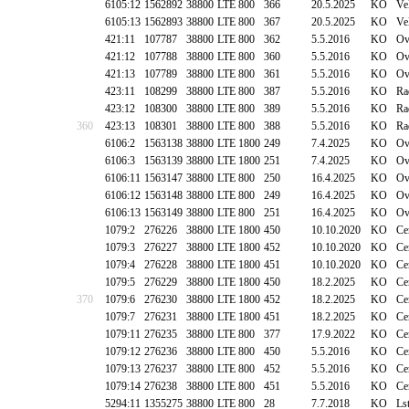
6105:12
1562892
38800
LTE 800
366
20.5.2025
KO
Ve
6105:13
1562893
38800
LTE 800
367
20.5.2025
KO
Ve
421:11
107787
38800
LTE 800
362
5.5.2016
KO
Ov
421:12
107788
38800
LTE 800
360
5.5.2016
KO
Ov
421:13
107789
38800
LTE 800
361
5.5.2016
KO
Ov
423:11
108299
38800
LTE 800
387
5.5.2016
KO
Ra
423:12
108300
38800
LTE 800
389
5.5.2016
KO
Ra
360
423:13
108301
38800
LTE 800
388
5.5.2016
KO
Ra
6106:2
1563138
38800
LTE 1800
249
7.4.2025
KO
Ov
6106:3
1563139
38800
LTE 1800
251
7.4.2025
KO
Ov
6106:11
1563147
38800
LTE 800
250
16.4.2025
KO
Ov
6106:12
1563148
38800
LTE 800
249
16.4.2025
KO
Ov
6106:13
1563149
38800
LTE 800
251
16.4.2025
KO
Ov
1079:2
276226
38800
LTE 1800
450
10.10.2020
KO
Ce
1079:3
276227
38800
LTE 1800
452
10.10.2020
KO
Ce
1079:4
276228
38800
LTE 1800
451
10.10.2020
KO
Ce
1079:5
276229
38800
LTE 1800
450
18.2.2025
KO
Ce
370
1079:6
276230
38800
LTE 1800
452
18.2.2025
KO
Ce
1079:7
276231
38800
LTE 1800
451
18.2.2025
KO
Ce
1079:11
276235
38800
LTE 800
377
17.9.2022
KO
Ce
1079:12
276236
38800
LTE 800
450
5.5.2016
KO
Ce
1079:13
276237
38800
LTE 800
452
5.5.2016
KO
Ce
1079:14
276238
38800
LTE 800
451
5.5.2016
KO
Ce
5294:11
1355275
38800
LTE 800
28
7.7.2018
KO
Ls