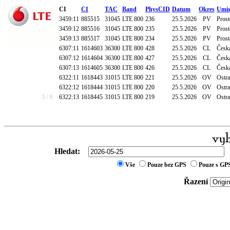
CI
CI
TAC
Band
PhysCID
Datum
Okres
Umís
3459:11
885515
31045
LTE 800
236
25.5.2026
PV
Prost
3459:12
885516
31045
LTE 800
235
25.5.2026
PV
Prost
3459:13
885517
31045
LTE 800
234
25.5.2026
PV
Prost
6307:11
1614603
36300
LTE 800
428
25.5.2026
CL
Česká
6307:12
1614604
36300
LTE 800
427
25.5.2026
CL
Česká
6307:13
1614605
36300
LTE 800
426
25.5.2026
CL
Česká
6322:11
1618443
31015
LTE 800
221
25.5.2026
OV
Ostra
6322:12
1618444
31015
LTE 800
220
25.5.2026
OV
Ostra
3 / 9
6322:13
1618445
31015
LTE 800
219
25.5.2026
OV
Ostra
Hledat:
Vše
Pouze bez GPS
Pouze s GP
Řazení