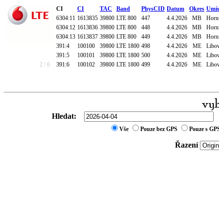
CI
CI
TAC
Band
PhysCID
Datum
Okres
Umís
6304:11
1613835
39800
LTE 800
447
4.4.2026
MB
Horní
6304:12
1613836
39800
LTE 800
448
4.4.2026
MB
Horní
6304:13
1613837
39800
LTE 800
449
4.4.2026
MB
Horní
391:4
100100
39800
LTE 1800
498
4.4.2026
ME
Libov
391:5
100101
39800
LTE 1800
500
4.4.2026
ME
Libov
2 / 6
391:6
100102
39800
LTE 1800
499
4.4.2026
ME
Libov
Hledat:
Vše
Pouze bez GPS
Pouze s GP
Řazení