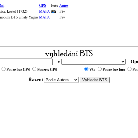
ění
GPS
Foto
Autor
vice, kostel {1732}
MAPA
Páv
mobilní BTS u haly Yageo
MAPA
Páv
v
Ope
Pouze bez GPS
Pouze s GPS
Vše
Pouze bez foto
Pou
Řazení