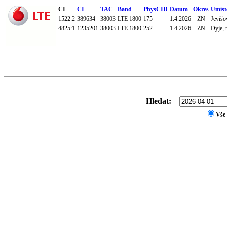
CI
CI
TAC
Band
PhysCID
Datum
Okres
Umíst
1522:2
389634
38003
LTE 1800
175
1.4.2026
ZN
Jevišo
4825:1
1235201
38003
LTE 1800
252
1.4.2026
ZN
Dyje, 
Hledat:
Vše