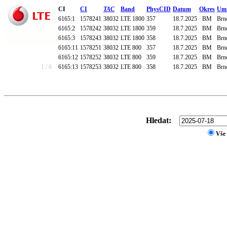
CI
CI
TAC
Band
PhysCID
Datum
Okres
Umí
6165:1
1578241
38032
LTE 1800
357
18.7.2025
BM
Brno
6165:2
1578242
38032
LTE 1800
359
18.7.2025
BM
Brno
6165:3
1578243
38032
LTE 1800
358
18.7.2025
BM
Brno
6165:11
1578251
38032
LTE 800
357
18.7.2025
BM
Brno
6165:12
1578252
38032
LTE 800
359
18.7.2025
BM
Brno
1 / 6
6165:13
1578253
38032
LTE 800
358
18.7.2025
BM
Brno
Hledat:
Vše