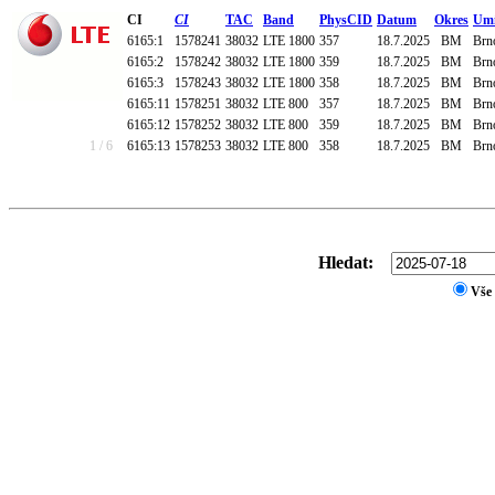
CI
CI
TAC
Band
PhysCID
Datum
Okres
Umí
6165:1
1578241
38032
LTE 1800
357
18.7.2025
BM
Brno
6165:2
1578242
38032
LTE 1800
359
18.7.2025
BM
Brno
6165:3
1578243
38032
LTE 1800
358
18.7.2025
BM
Brno
6165:11
1578251
38032
LTE 800
357
18.7.2025
BM
Brno
6165:12
1578252
38032
LTE 800
359
18.7.2025
BM
Brno
1 / 6
6165:13
1578253
38032
LTE 800
358
18.7.2025
BM
Brno
Hledat:
Vše