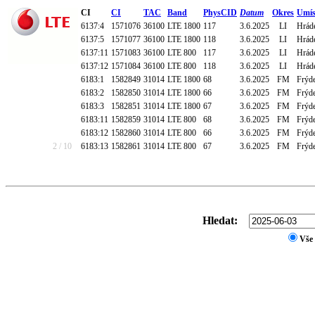
CI
CI
TAC
Band
PhysCID
Datum
Okres
Umís
6137:4
1571076
36100
LTE 1800
117
3.6.2025
LI
Hrád
6137:5
1571077
36100
LTE 1800
118
3.6.2025
LI
Hrád
6137:11
1571083
36100
LTE 800
117
3.6.2025
LI
Hrád
6137:12
1571084
36100
LTE 800
118
3.6.2025
LI
Hrád
6183:1
1582849
31014
LTE 1800
68
3.6.2025
FM
Frýde
6183:2
1582850
31014
LTE 1800
66
3.6.2025
FM
Frýde
6183:3
1582851
31014
LTE 1800
67
3.6.2025
FM
Frýde
6183:11
1582859
31014
LTE 800
68
3.6.2025
FM
Frýde
6183:12
1582860
31014
LTE 800
66
3.6.2025
FM
Frýde
2 / 10
6183:13
1582861
31014
LTE 800
67
3.6.2025
FM
Frýde
Hledat:
Vše