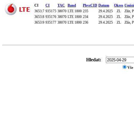
CI
CI
TAC
Band
PhysCID
Datum
Okres
Umíst
3653:7
935175
38070
LTE 1800
235
29.4.2025
ZL
Zlín, 
3653:8
935176
38070
LTE 1800
234
29.4.2025
ZL
Zlín, 
3653:9
935177
38070
LTE 1800
236
29.4.2025
ZL
Zlín, 
Hledat:
Vše