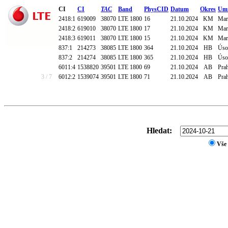
CI
CI
TAC
Band
PhysCID
Datum
Okres
Umí
2418:1
619009
38070
LTE 1800
16
21.10.2024
KM
Mart
2418:2
619010
38070
LTE 1800
17
21.10.2024
KM
Mart
2418:3
619011
38070
LTE 1800
15
21.10.2024
KM
Mart
837:1
214273
38085
LTE 1800
364
21.10.2024
HB
Úsob
837:2
214274
38085
LTE 1800
365
21.10.2024
HB
Úsob
6011:4
1538820
39501
LTE 1800
69
21.10.2024
AB
Prah
3 / 7
6012:2
1539074
39501
LTE 1800
71
21.10.2024
AB
Prah
Hledat:
Vše