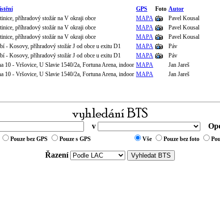
stění
GPS
Foto
Autor
inice, příhradový stožár na V okraji obce
MAPA
Pavel Kousal
inice, příhradový stožár na V okraji obce
MAPA
Pavel Kousal
inice, příhradový stožár na V okraji obce
MAPA
Pavel Kousal
í - Kosovy, příhradový stožár J od obce u exitu D1
MAPA
Páv
í - Kosovy, příhradový stožár J od obce u exitu D1
MAPA
Páv
a 10 - Vršovice, U Slavie 1540/2a, Fortuna Arena, indoor
MAPA
Jan Jareš
a 10 - Vršovice, U Slavie 1540/2a, Fortuna Arena, indoor
MAPA
Jan Jareš
v
Ope
Pouze bez GPS
Pouze s GPS
Vše
Pouze bez foto
Pou
Řazení