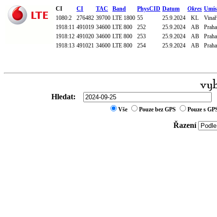
CI
CI
TAC
Band
PhysCID
Datum
Okres
Umís
1080:2
276482
39700
LTE 1800
55
25.9.2024
KL
Vinař
1918:11
491019
34600
LTE 800
252
25.9.2024
AB
Praha
1918:12
491020
34600
LTE 800
253
25.9.2024
AB
Praha
1918:13
491021
34600
LTE 800
254
25.9.2024
AB
Praha
Hledat:
Vše
Pouze bez GPS
Pouze s GP
Řazení