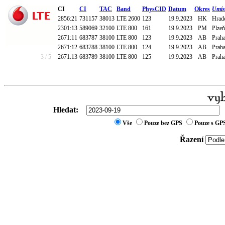
CI
CI
TAC
Band
PhysCID
Datum
Okres
Umís
2856:21
731157
38013
LTE 2600
123
19.9.2023
HK
Hrade
2301:13
589069
32100
LTE 800
161
19.9.2023
PM
Plzeň
2671:11
683787
38100
LTE 800
123
19.9.2023
AB
Praha
2671:12
683788
38100
LTE 800
124
19.9.2023
AB
Praha
3 / 5
2671:13
683789
38100
LTE 800
125
19.9.2023
AB
Praha
Hledat:
Vše
Pouze bez GPS
Pouze s GP
Řazení