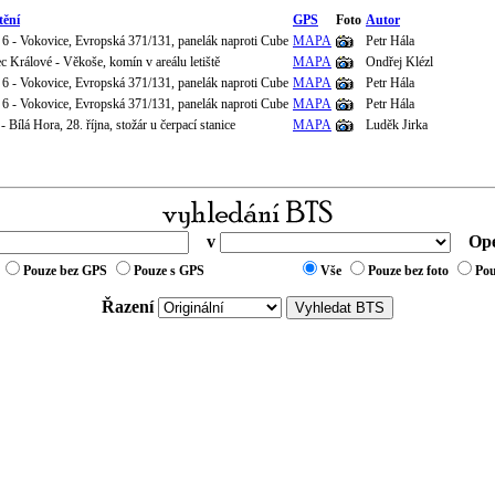
tění
GPS
Foto
Autor
 6 - Vokovice, Evropská 371/131, panelák naproti Cube
MAPA
Petr Hála
c Králové - Věkoše, komín v areálu letiště
MAPA
Ondřej Klézl
 6 - Vokovice, Evropská 371/131, panelák naproti Cube
MAPA
Petr Hála
 6 - Vokovice, Evropská 371/131, panelák naproti Cube
MAPA
Petr Hála
- Bílá Hora, 28. října, stožár u čerpací stanice
MAPA
Luděk Jirka
v
Ope
Pouze bez GPS
Pouze s GPS
Vše
Pouze bez foto
Pou
Řazení