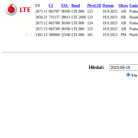
CI
CI
TAC
Band
PhysCID
Datum
Okres
Umís
2671:11
683787
38100
LTE 800
123
19.9.2023
AB
Praha
2856:21
731157
38013
LTE 2600
123
19.9.2023
HK
Hrade
2671:12
683788
38100
LTE 800
124
19.9.2023
AB
Praha
2671:13
683789
38100
LTE 800
125
19.9.2023
AB
Praha
3 / 5
2301:13
589069
32100
LTE 800
161
19.9.2023
PM
Plzeň 
Hledat:
Vše