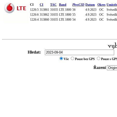
CI
CI
TAC
Band
PhysCID
Datum
Okres
Umístě
1226:5
313861
31035
LTE 1800
56
4.9.2023
OC
Svésedli
1226:6
313862
31035
LTE 1800
55
4.9.2023
OC
Svésedli
1226:4
313860
31035
LTE 1800
54
4.9.2023
OC
Svésedli
Hledat:
Vše
Pouze bez GPS
Pouze s GP
Řazení