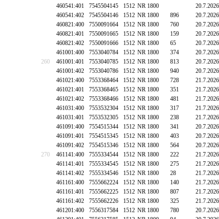
460541:401
7545504145
1512
NR 1800
20.7.2026
460541:402
7545504146
1512
NR 1800
896
20.7.2026
460821:400
7550091664
1512
NR 1800
760
20.7.2026
460821:401
7550091665
1512
NR 1800
159
20.7.2026
460821:402
7550091666
1512
NR 1800
65
20.7.2026
461001:400
7553040784
1512
NR 1800
374
20.7.2026
260
461001:401
7553040785
1512
NR 1800
813
20.7.2026
461001:402
7553040786
1512
NR 1800
940
20.7.2026
461021:400
7553368464
1512
NR 1800
728
21.7.2026
461021:401
7553368465
1512
NR 1800
351
21.7.2026
461021:402
7553368466
1512
NR 1800
481
21.7.2026
461031:400
7553532304
1512
NR 1800
317
21.7.2026
461031:401
7553532305
1512
NR 1800
238
21.7.2026
461091:400
7554515344
1512
NR 1800
341
20.7.2026
461091:401
7554515345
1512
NR 1800
403
20.7.2026
461091:402
7554515346
1512
NR 1800
564
20.7.2026
270
461141:400
7555334544
1512
NR 1800
222
21.7.2026
461141:401
7555334545
1512
NR 1800
275
21.7.2026
461141:402
7555334546
1512
NR 1800
28
21.7.2026
461161:400
7555662224
1512
NR 1800
140
21.7.2026
461161:401
7555662225
1512
NR 1800
807
21.7.2026
461161:402
7555662226
1512
NR 1800
325
21.7.2026
461201:400
7556317584
1512
NR 1800
780
20.7.2026