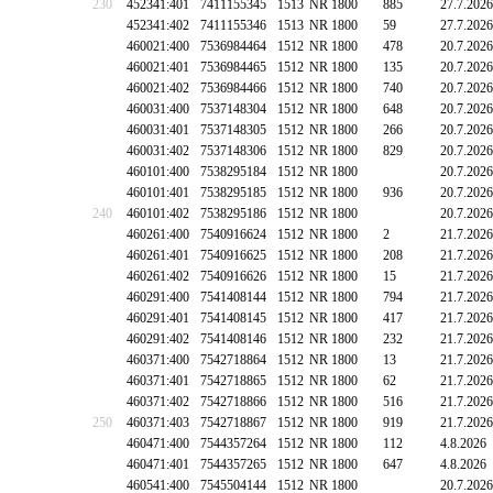
230
452341:401
7411155345
1513
NR 1800
885
27.7.2026
452341:402
7411155346
1513
NR 1800
59
27.7.2026
460021:400
7536984464
1512
NR 1800
478
20.7.2026
460021:401
7536984465
1512
NR 1800
135
20.7.2026
460021:402
7536984466
1512
NR 1800
740
20.7.2026
460031:400
7537148304
1512
NR 1800
648
20.7.2026
460031:401
7537148305
1512
NR 1800
266
20.7.2026
460031:402
7537148306
1512
NR 1800
829
20.7.2026
460101:400
7538295184
1512
NR 1800
20.7.2026
460101:401
7538295185
1512
NR 1800
936
20.7.2026
240
460101:402
7538295186
1512
NR 1800
20.7.2026
460261:400
7540916624
1512
NR 1800
2
21.7.2026
460261:401
7540916625
1512
NR 1800
208
21.7.2026
460261:402
7540916626
1512
NR 1800
15
21.7.2026
460291:400
7541408144
1512
NR 1800
794
21.7.2026
460291:401
7541408145
1512
NR 1800
417
21.7.2026
460291:402
7541408146
1512
NR 1800
232
21.7.2026
460371:400
7542718864
1512
NR 1800
13
21.7.2026
460371:401
7542718865
1512
NR 1800
62
21.7.2026
460371:402
7542718866
1512
NR 1800
516
21.7.2026
250
460371:403
7542718867
1512
NR 1800
919
21.7.2026
460471:400
7544357264
1512
NR 1800
112
4.8.2026
460471:401
7544357265
1512
NR 1800
647
4.8.2026
460541:400
7545504144
1512
NR 1800
20.7.2026