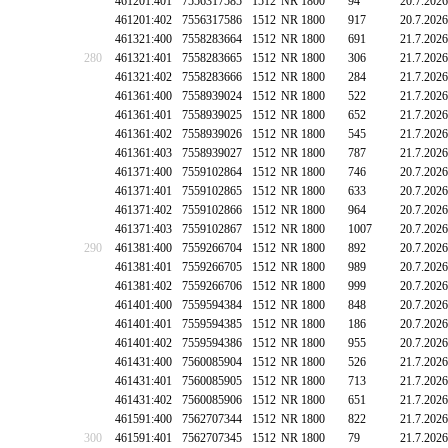
461201:401
7556317585
1512
NR 1800
94
20.7.2026
461201:402
7556317586
1512
NR 1800
917
20.7.2026
461321:400
7558283664
1512
NR 1800
691
21.7.2026
280
461321:401
7558283665
1512
NR 1800
306
21.7.2026
461321:402
7558283666
1512
NR 1800
284
21.7.2026
461361:400
7558939024
1512
NR 1800
522
21.7.2026
461361:401
7558939025
1512
NR 1800
652
21.7.2026
461361:402
7558939026
1512
NR 1800
545
21.7.2026
461361:403
7558939027
1512
NR 1800
787
21.7.2026
461371:400
7559102864
1512
NR 1800
746
20.7.2026
461371:401
7559102865
1512
NR 1800
633
20.7.2026
461371:402
7559102866
1512
NR 1800
964
20.7.2026
461371:403
7559102867
1512
NR 1800
1007
20.7.2026
290
461381:400
7559266704
1512
NR 1800
892
20.7.2026
461381:401
7559266705
1512
NR 1800
989
20.7.2026
461381:402
7559266706
1512
NR 1800
999
20.7.2026
461401:400
7559594384
1512
NR 1800
848
20.7.2026
461401:401
7559594385
1512
NR 1800
186
20.7.2026
461401:402
7559594386
1512
NR 1800
955
20.7.2026
461431:400
7560085904
1512
NR 1800
526
21.7.2026
461431:401
7560085905
1512
NR 1800
713
21.7.2026
461431:402
7560085906
1512
NR 1800
651
21.7.2026
461591:400
7562707344
1512
NR 1800
822
21.7.2026
300
461591:401
7562707345
1512
NR 1800
79
21.7.2026