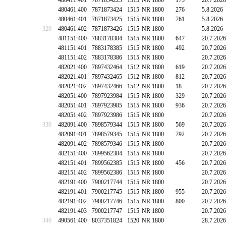
480411:401
7871054225
1515
NR 1800
173
20.7.2026
480461:400
7871873424
1515
NR 1800
276
5.8.2026
480461:401
7871873425
1515
NR 1800
761
5.8.2026
320
480461:402
7871873426
1515
NR 1800
5.8.2026
481151:400
7883178384
1515
NR 1800
647
20.7.2026
481151:401
7883178385
1515
NR 1800
492
20.7.2026
481151:402
7883178386
1515
NR 1800
20.7.2026
482021:400
7897432464
1512
NR 1800
619
20.7.2026
482021:401
7897432465
1512
NR 1800
812
20.7.2026
482021:402
7897432466
1512
NR 1800
18
20.7.2026
482051:400
7897923984
1515
NR 1800
329
20.7.2026
482051:401
7897923985
1515
NR 1800
936
20.7.2026
482051:402
7897923986
1515
NR 1800
20.7.2026
330
482091:400
7898579344
1515
NR 1800
569
20.7.2026
482091:401
7898579345
1515
NR 1800
792
20.7.2026
482091:402
7898579346
1515
NR 1800
20.7.2026
482151:400
7899562384
1515
NR 1800
20.7.2026
482151:401
7899562385
1515
NR 1800
456
20.7.2026
482151:402
7899562386
1515
NR 1800
20.7.2026
482191:400
7900217744
1515
NR 1800
20.7.2026
482191:401
7900217745
1515
NR 1800
955
20.7.2026
482191:402
7900217746
1515
NR 1800
800
20.7.2026
482191:403
7900217747
1515
NR 1800
20.7.2026
340
490561:400
8037351824
1520
NR 1800
28.7.2026