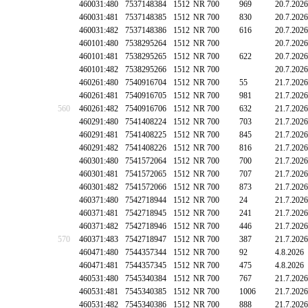
460031:480
7537148384
1512
NR 700
969
20.7.2026
460031:481
7537148385
1512
NR 700
830
20.7.2026
460031:482
7537148386
1512
NR 700
616
20.7.2026
460101:480
7538295264
1512
NR 700
20.7.2026
460101:481
7538295265
1512
NR 700
622
20.7.2026
460101:482
7538295266
1512
NR 700
20.7.2026
460261:480
7540916704
1512
NR 700
55
21.7.2026
460261:481
7540916705
1512
NR 700
981
21.7.2026
560
460261:482
7540916706
1512
NR 700
632
21.7.2026
460291:480
7541408224
1512
NR 700
703
21.7.2026
460291:481
7541408225
1512
NR 700
845
21.7.2026
460291:482
7541408226
1512
NR 700
816
21.7.2026
460301:480
7541572064
1512
NR 700
700
21.7.2026
460301:481
7541572065
1512
NR 700
707
21.7.2026
460301:482
7541572066
1512
NR 700
873
21.7.2026
460371:480
7542718944
1512
NR 700
24
21.7.2026
460371:481
7542718945
1512
NR 700
241
21.7.2026
460371:482
7542718946
1512
NR 700
446
21.7.2026
570
460371:483
7542718947
1512
NR 700
387
21.7.2026
460471:480
7544357344
1512
NR 700
92
4.8.2026
460471:481
7544357345
1512
NR 700
475
4.8.2026
460531:480
7545340384
1512
NR 700
767
21.7.2026
460531:481
7545340385
1512
NR 700
1006
21.7.2026
460531:482
7545340386
1512
NR 700
888
21.7.2026