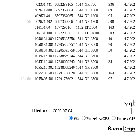
402361:481
6592283105
1514
NR 700
336
4.7.20
402671:400
6597362064
1514
NR 1800
69
4.7.20
402671:401
6597362065
1514
NR 1800
95
4.7.20
50
402671:402
6597362066
1514
NR 1800
508
4.7.20
616131:80
157729616
1182
LTE 800
163
4.7.20
616131:100
157729636
1182
LTE 1800
303
4.7.20
1050134:300
17205395756
1514
NR 3500
19
4.7.20
1050134:301
17205395757
1514
NR 3500
20
4.7.20
1050134:302
17205395758
1514
NR 3500
30
4.7.20
1055216:300
17288659244
1514
NR 3500
4.7.20
1055216:301
17288659245
1514
NR 3500
35
4.7.20
1055216:302
17288659246
1514
NR 3500
4.7.20
1055405:500
17291756020
1514
NR 3500
164
4.7.20
13 / 60
1055405:501
17291756021
1514
NR 3500
97
4.7.20
Hledat:
Vše
Pouze bez GPS
Pouze s GP
Řazení