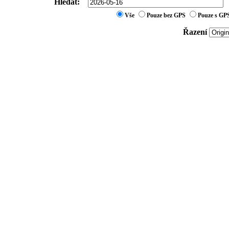
Hledat:
Vše
Pouze bez GPS
Pouze s GP
Řazení