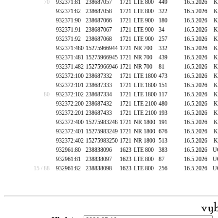
70
932371:81
238687057
1721
LTE 800
449
16.5.2026
K
932371:82
238687058
1721
LTE 800
322
16.5.2026
K
932371:90
238687066
1721
LTE 900
180
16.5.2026
K
932371:91
238687067
1721
LTE 900
34
16.5.2026
K
932371:92
238687068
1721
LTE 900
257
16.5.2026
K
932371:480
15275966944
1721
NR 700
332
16.5.2026
K
932371:481
15275966945
1721
NR 700
439
16.5.2026
K
932371:482
15275966946
1721
NR 700
81
16.5.2026
K
932372:100
238687332
1721
LTE 1800
473
16.5.2026
K
932372:101
238687333
1721
LTE 1800
151
16.5.2026
K
80
932372:102
238687334
1721
LTE 1800
117
16.5.2026
K
932372:200
238687432
1721
LTE 2100
480
16.5.2026
K
932372:201
238687433
1721
LTE 2100
193
16.5.2026
K
932372:400
15275983248
1721
NR 1800
191
16.5.2026
K
932372:401
15275983249
1721
NR 1800
676
16.5.2026
K
932372:402
15275983250
1721
NR 1800
513
16.5.2026
K
932961:80
238838096
1623
LTE 800
383
16.5.2026
U
932961:81
238838097
1623
LTE 800
87
16.5.2026
U
15 / 88
932961:82
238838098
1623
LTE 800
256
16.5.2026
U