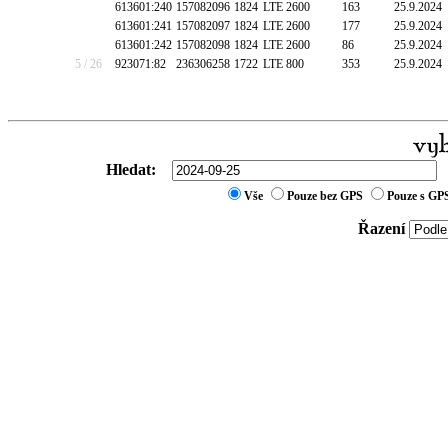
613601:240
157082096
1824
LTE 2600
163
25.9.2024
613601:241
157082097
1824
LTE 2600
177
25.9.2024
613601:242
157082098
1824
LTE 2600
86
25.9.2024
5 / 26
923071:82
236306258
1722
LTE 800
353
25.9.2024
Hledat:
Vše
Pouze bez GPS
Pouze s GP
Řazení