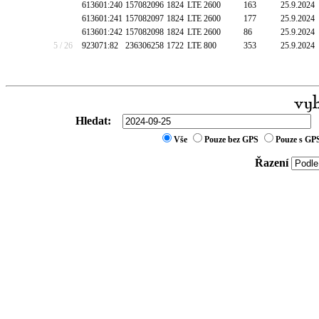
613601:240
157082096
1824
LTE 2600
163
25.9.2024
613601:241
157082097
1824
LTE 2600
177
25.9.2024
613601:242
157082098
1824
LTE 2600
86
25.9.2024
5 / 26
923071:82
236306258
1722
LTE 800
353
25.9.2024
Hledat:
Vše
Pouze bez GPS
Pouze s GP
Řazení