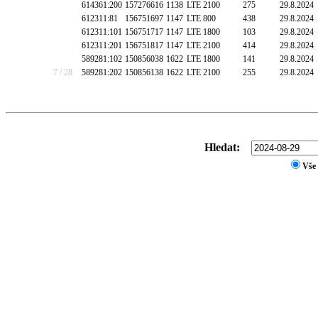
614361:200
157276616
1138
LTE 2100
275
29.8.2024
612311:81
156751697
1147
LTE 800
438
29.8.2024
612311:101
156751717
1147
LTE 1800
103
29.8.2024
612311:201
156751817
1147
LTE 2100
414
29.8.2024
589281:102
150856038
1622
LTE 1800
141
29.8.2024
7 / 28
589281:202
150856138
1622
LTE 2100
255
29.8.2024
Hledat:
Vše