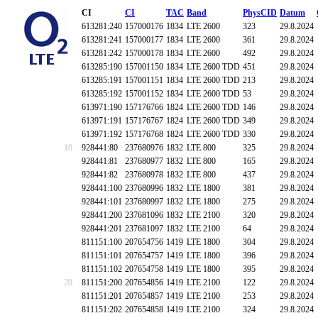
CI
CI
TAC
Band
PhysCID
Datum
613281:240
157000176
1834
LTE 2600
323
29.8.2024
613281:241
157000177
1834
LTE 2600
361
29.8.2024
613281:242
157000178
1834
LTE 2600
492
29.8.2024
613285:190
157001150
1834
LTE 2600 TDD
451
29.8.2024
613285:191
157001151
1834
LTE 2600 TDD
213
29.8.2024
613285:192
157001152
1834
LTE 2600 TDD
53
29.8.2024
613971:190
157176766
1824
LTE 2600 TDD
146
29.8.2024
613971:191
157176767
1824
LTE 2600 TDD
349
29.8.2024
613971:192
157176768
1824
LTE 2600 TDD
330
29.8.2024
10
928441:80
237680976
1832
LTE 800
325
29.8.2024
928441:81
237680977
1832
LTE 800
165
29.8.2024
928441:82
237680978
1832
LTE 800
437
29.8.2024
928441:100
237680996
1832
LTE 1800
381
29.8.2024
928441:101
237680997
1832
LTE 1800
275
29.8.2024
928441:200
237681096
1832
LTE 2100
320
29.8.2024
928441:201
237681097
1832
LTE 2100
64
29.8.2024
811151:100
207654756
1419
LTE 1800
304
29.8.2024
811151:101
207654757
1419
LTE 1800
396
29.8.2024
811151:102
207654758
1419
LTE 1800
395
29.8.2024
20
811151:200
207654856
1419
LTE 2100
122
29.8.2024
811151:201
207654857
1419
LTE 2100
253
29.8.2024
811151:202
207654858
1419
LTE 2100
324
29.8.2024