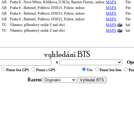
AB
Praha 8 - Nové Město, Křižíkova 2136/2a, Bastion Florenc, indoor
MAPA
Páv
AB
Praha 6 - Bubeneč, Pelléova 1050/21, Policie, indoor
MAPA
Páv
AB
Praha 6 - Bubeneč, Pelléova 1050/21, Policie, indoor
MAPA
Páv
AB
Praha 6 - Bubeneč, Pelléova 1050/21, Policie, indoor
MAPA
Páv
TU
Vilantice, příhradový stožár Z nad obcí
MAPA
haf
TU
Vilantice, příhradový stožár Z nad obcí
MAPA
haf
v
Ope
Pouze bez GPS
Pouze s GPS
Vše
Pouze bez foto
Pou
Řazení