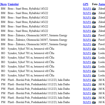
Okres
Umístění
GPS
Foto
Auto
BM
Brno - Staré Brno, Rybářská 145/22
MAPA
Zden
BM
Brno - Staré Brno, Rybářská 145/22
MAPA
Zden
BM
Brno - Staré Brno, Rybářská 145/22
MAPA
Zden
BM
Brno - Staré Brno, Rybářská 145/22
MAPA
Zden
BM
Brno - Staré Brno, Rybářská 145/22
MAPA
Zden
BM
Brno - Staré Brno, Rybářská 145/22
MAPA
Zden
BM
Brno - Židenice, Olomoucká 3419/7, Siemens Energy
MAPA
Pavel
BM
Brno - Židenice, Olomoucká 3419/7, Siemens Energy
MAPA
Pavel
BM
Brno - Židenice, Olomoucká 3419/7, Siemens Energy
MAPA
Pavel
BO
Synalov, Sýkoř 701 m, betonová věž ČRa
MAPA
Losku
BO
Synalov, Sýkoř 701 m, betonová věž ČRa
MAPA
Losku
BO
Synalov, Sýkoř 701 m, betonová věž ČRa
MAPA
Losku
BO
Synalov, Sýkoř 701 m, betonová věž ČRa
MAPA
Losku
BO
Synalov, Sýkoř 701 m, betonová věž ČRa
MAPA
Losku
BO
Synalov, Sýkoř 701 m, betonová věž ČRa
MAPA
Losku
BO
Synalov, Sýkoř 701 m, betonová věž ČRa
MAPA
Losku
PM
Plzeň - Borská Pole, Podnikatelská 1112/23, hala Daiho
MAPA
Jiří 
PM
Plzeň - Borská Pole, Podnikatelská 1112/23, hala Daiho
MAPA
Jiří 
PM
Plzeň - Borská Pole, Podnikatelská 1112/23, hala Daiho
MAPA
Jiří 
PM
Plzeň - Borská Pole, Podnikatelská 1112/23, hala Daiho
MAPA
Jiří 
PM
Plzeň - Borská Pole, Podnikatelská 1112/23, hala Daiho
MAPA
Jiří 
PM
Plzeň - Borská Pole, Podnikatelská 1112/23, hala Daiho
MAPA
Jiří 