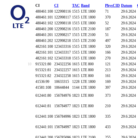
CI
CI
TAC
Band
PhysCID
Datum
480461:100
122998116
1515
LTE 1800
71
29.6.2024
480461:101
122998117
1515
LTE 1800
370
29.6.2024
480461:102
122998118
1515
LTE 1800
52
29.6.2024
480461:200
122998216
1515
LTE 2100
187
29.6.2024
480461:201
122998217
1515
LTE 2100
51
29.6.2024
480461:202
122998218
1515
LTE 2100
497
29.6.2024
482161:100
123433316
1515
LTE 1800
320
29.6.2024
482161:101
123433317
1515
LTE 1800
166
29.6.2024
482161:102
123433318
1515
LTE 1800
270
29.6.2024
10
915321:80
234322256
1615
LTE 800
121
29.6.2024
915321:81
234322257
1615
LTE 800
213
29.6.2024
915321:82
234322258
1615
LTE 800
161
29.6.2024
41536:99
10633315
1228
LTE 1800
169
29.6.2024
41581:108
10644844
1144
LTE 1800
397
29.6.2024
612441:80
156784976
1823
LTE 800
373
29.6.2024
612441:81
156784977
1823
LTE 800
210
29.6.2024
612441:100
156784996
1823
LTE 1800
335
29.6.2024
612441:101
156784997
1823
LTE 1800
433
29.6.2024
612441:200
156785096
1823
LTE 2100
255
29.6.2024