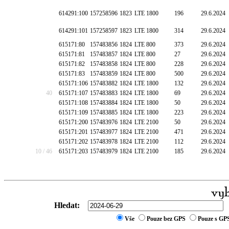
614291:100
157258596
1823
LTE 1800
196
29.6.2024
614291:101
157258597
1823
LTE 1800
314
29.6.2024
615171:80
157483856
1824
LTE 800
373
29.6.2024
615171:81
157483857
1824
LTE 800
27
29.6.2024
615171:82
157483858
1824
LTE 800
228
29.6.2024
615171:83
157483859
1824
LTE 800
500
29.6.2024
615171:106
157483882
1824
LTE 1800
132
29.6.2024
40
615171:107
157483883
1824
LTE 1800
69
29.6.2024
615171:108
157483884
1824
LTE 1800
50
29.6.2024
615171:109
157483885
1824
LTE 1800
223
29.6.2024
615171:200
157483976
1824
LTE 2100
50
29.6.2024
615171:201
157483977
1824
LTE 2100
471
29.6.2024
615171:202
157483978
1824
LTE 2100
112
29.6.2024
10 / 46
615171:203
157483979
1824
LTE 2100
185
29.6.2024
Hledat:
Vše
Pouze bez GPS
Pouze s GP