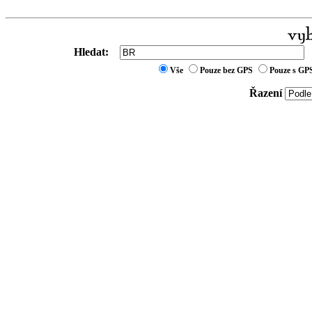
Hledat:
Vše
Pouze bez GPS
Pouze s GP
Řazení