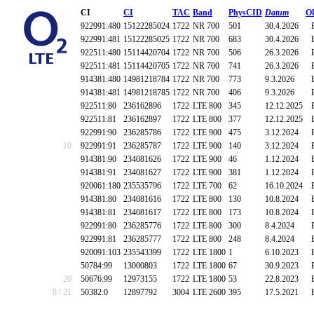
CI
CI
TAC
Band
PhysCID
Datum
O
922991:480
15122285024
1722
NR 700
501
30.4.2026
922991:481
15122285025
1722
NR 700
683
30.4.2026
922511:480
15114420704
1722
NR 700
506
26.3.2026
922511:481
15114420705
1722
NR 700
741
26.3.2026
914381:480
14981218784
1722
NR 700
773
9.3.2026
914381:481
14981218785
1722
NR 700
406
9.3.2026
922511:80
236162896
1722
LTE 800
345
12.12.2025
922511:81
236162897
1722
LTE 800
377
12.12.2025
922991:90
236285786
1722
LTE 900
475
3.12.2024
10
922991:91
236285787
1722
LTE 900
140
3.12.2024
914381:90
234081626
1722
LTE 900
46
1.12.2024
914381:91
234081627
1722
LTE 900
381
1.12.2024
920061:180
235535796
1722
LTE 700
62
16.10.2024
914381:80
234081616
1722
LTE 800
130
10.8.2024
914381:81
234081617
1722
LTE 800
173
10.8.2024
922991:80
236285776
1722
LTE 800
300
8.4.2024
922991:81
236285777
1722
LTE 800
248
8.4.2024
920091:103
235543399
1722
LTE 1800
1
6.10.2023
50784:99
13000803
1722
LTE 1800
67
30.9.2023
20
50676:99
12973155
1722
LTE 1800
53
22.8.2023
8 / 21
50382:0
12897792
3004
LTE 2600
395
17.5.2021