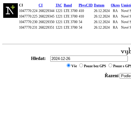
CI
CI
TAC
Band
PhysCID
Datum
Okres
Umíst
1047770:224
268229344
1221
LTE 3700
410
26.12.2024
RA
Nové S
1047770:225
268229345
1221
LTE 3700
410
26.12.2024
RA
Nové S
1047770:230
268229350
1221
LTE 3700
54
26.12.2024
RA
Nové S
1047770:231
268229351
1221
LTE 3700
54
26.12.2024
RA
Nové S
Hledat:
Vše
Pouze bez GPS
Pouze s GP
Řazení