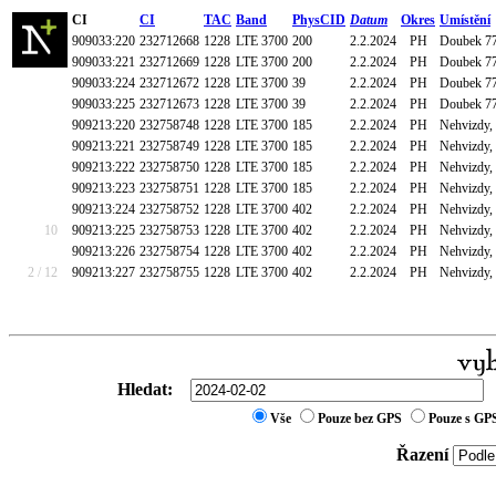
CI
CI
TAC
Band
PhysCID
Datum
Okres
Umístění
909033:220
232712668
1228
LTE 3700
200
2.2.2024
PH
Doubek 77
909033:221
232712669
1228
LTE 3700
200
2.2.2024
PH
Doubek 77
909033:224
232712672
1228
LTE 3700
39
2.2.2024
PH
Doubek 77
909033:225
232712673
1228
LTE 3700
39
2.2.2024
PH
Doubek 77
909213:220
232758748
1228
LTE 3700
185
2.2.2024
PH
Nehvizdy, 
909213:221
232758749
1228
LTE 3700
185
2.2.2024
PH
Nehvizdy, 
909213:222
232758750
1228
LTE 3700
185
2.2.2024
PH
Nehvizdy, 
909213:223
232758751
1228
LTE 3700
185
2.2.2024
PH
Nehvizdy, 
909213:224
232758752
1228
LTE 3700
402
2.2.2024
PH
Nehvizdy, 
10
909213:225
232758753
1228
LTE 3700
402
2.2.2024
PH
Nehvizdy, 
909213:226
232758754
1228
LTE 3700
402
2.2.2024
PH
Nehvizdy, 
2 / 12
909213:227
232758755
1228
LTE 3700
402
2.2.2024
PH
Nehvizdy, 
Hledat:
Vše
Pouze bez GPS
Pouze s GP
Řazení