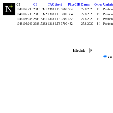
CI
CI
TAC
Band
PhysCID
Datum
Okres
Umístě
1048106:235
268315371
1318
LTE 3700
334
27.8.2020
PI
Protiví
1048106:236
268315372
1318
LTE 3700
334
27.8.2020
PI
Protiví
1048106:245
268315381
1318
LTE 3700
432
27.8.2020
PI
Protiví
1048106:246
268315382
1318
LTE 3700
432
27.8.2020
PI
Protiví
Hledat:
Vše