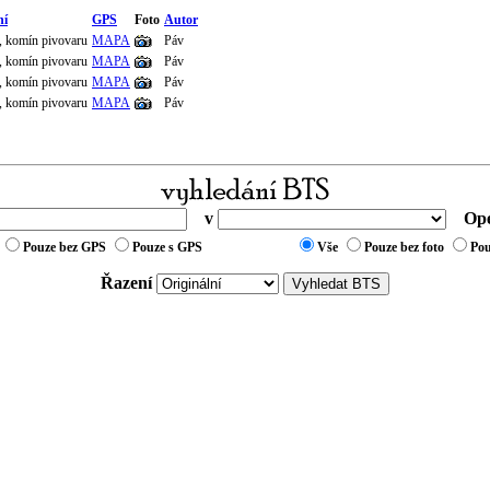
ní
GPS
Foto
Autor
n, komín pivovaru
MAPA
Páv
n, komín pivovaru
MAPA
Páv
n, komín pivovaru
MAPA
Páv
n, komín pivovaru
MAPA
Páv
v
Ope
Pouze bez GPS
Pouze s GPS
Vše
Pouze bez foto
Pou
Řazení