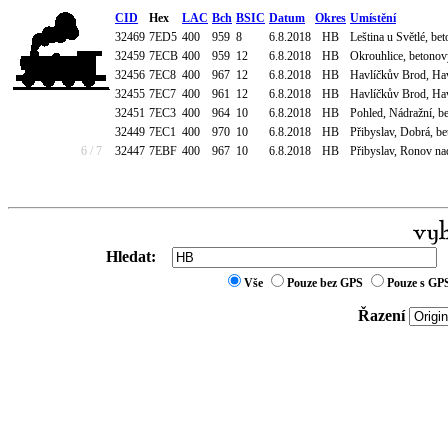
CID
Hex
LAC
Bch
BSIC
Datum
Okres
Umístění
32469
7ED5
400
959
8
6.8.2018
HB
Leština u Světlé, bet
32459
7ECB
400
959
12
6.8.2018
HB
Okrouhlice, betonový
32456
7EC8
400
967
12
6.8.2018
HB
Havlíčkův Brod, Haví
32455
7EC7
400
961
12
6.8.2018
HB
Havlíčkův Brod, Haví
32451
7EC3
400
964
10
6.8.2018
HB
Pohled, Nádražní, be
32449
7EC1
400
970
10
6.8.2018
HB
Přibyslav, Dobrá, be
6 / 7
32447
7EBF
400
967
10
6.8.2018
HB
Přibyslav, Ronov nad
Hledat:
Vše
Pouze bez GPS
Pouze s GP
Řazení