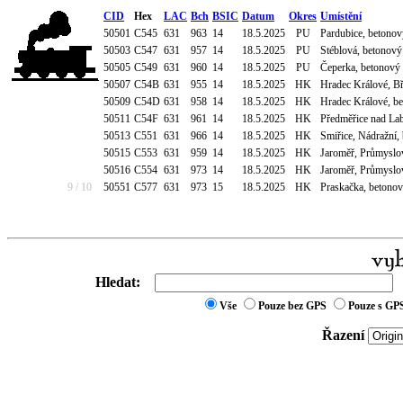
CID
Hex
LAC
Bch
BSIC
Datum
Okres
Umístění
50501
C545
631
963
14
18.5.2025
PU
Pardubice, betonový
50503
C547
631
957
14
18.5.2025
PU
Stéblová, betonový 
50505
C549
631
960
14
18.5.2025
PU
Čeperka, betonový s
50507
C54B
631
955
14
18.5.2025
HK
Hradec Králové, Bř
50509
C54D
631
958
14
18.5.2025
HK
Hradec Králové, bet
50511
C54F
631
961
14
18.5.2025
HK
Předměřice nad Lab
50513
C551
631
966
14
18.5.2025
HK
Smiřice, Nádražní, 
50515
C553
631
959
14
18.5.2025
HK
Jaroměř, Průmyslová
50516
C554
631
973
14
18.5.2025
HK
Jaroměř, Průmyslová
9 / 10
50551
C577
631
973
15
18.5.2025
HK
Praskačka, betonový
Hledat:
Vše
Pouze bez GPS
Pouze s GP
Řazení