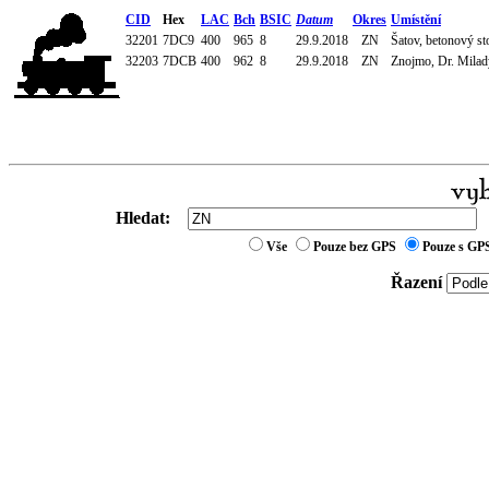
CID
Hex
LAC
Bch
BSIC
Datum
Okres
Umístění
32201
7DC9
400
965
8
29.9.2018
ZN
Šatov, betonový sto
32203
7DCB
400
962
8
29.9.2018
ZN
Znojmo, Dr. Milady
Hledat:
Vše
Pouze bez GPS
Pouze s GP
Řazení