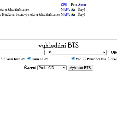
GPS
Foto
Autor
žár u železniční stanice
MAPA
Šeryf
 Horákové, betonový stožár u železniční stanice
MAPA
Šeryf
v
Ope
Pouze bez GPS
Pouze s GPS
Vše
Pouze bez foto
Pou
Řazení