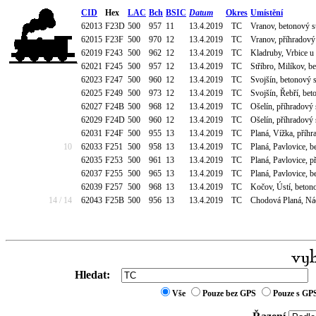
CID
Hex
LAC
Bch
BSIC
Datum
Okres
Umístění
62013
F23D
500
957
11
13.4.2019
TC
Vranov, betonový st
62015
F23F
500
970
12
13.4.2019
TC
Vranov, příhradový s
62019
F243
500
962
12
13.4.2019
TC
Kladruby, Vrbice u S
62021
F245
500
957
12
13.4.2019
TC
Stříbro, Milíkov, be
62023
F247
500
960
12
13.4.2019
TC
Svojšín, betonový s
62025
F249
500
973
12
13.4.2019
TC
Svojšín, Řebří, beto
62027
F24B
500
968
12
13.4.2019
TC
Ošelín, příhradový 
62029
F24D
500
960
12
13.4.2019
TC
Ošelín, příhradový s
62031
F24F
500
955
13
13.4.2019
TC
Planá, Vížka, příhra
10
62033
F251
500
958
13
13.4.2019
TC
Planá, Pavlovice, 
62035
F253
500
961
13
13.4.2019
TC
Planá, Pavlovice, p
62037
F255
500
965
13
13.4.2019
TC
Planá, Pavlovice, b
62039
F257
500
968
13
13.4.2019
TC
Kočov, Ústí, betonov
14 / 14
62043
F25B
500
956
13
13.4.2019
TC
Chodová Planá, Nádr
Hledat:
Vše
Pouze bez GPS
Pouze s GP