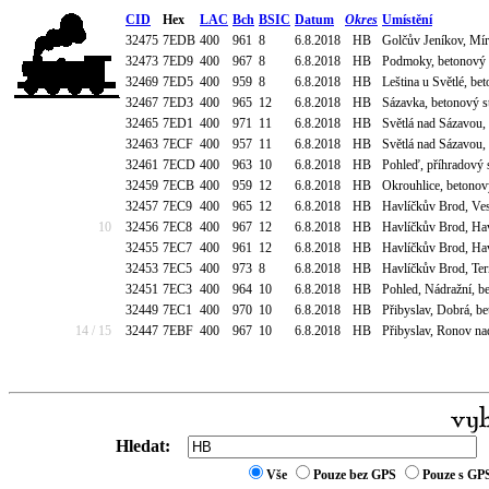
CID
Hex
LAC
Bch
BSIC
Datum
Okres
Umístění
32475
7EDB
400
961
8
6.8.2018
HB
Golčův Jeníkov, Mír
32473
7ED9
400
967
8
6.8.2018
HB
Podmoky, betonový st
32469
7ED5
400
959
8
6.8.2018
HB
Leština u Světlé, bet
32467
7ED3
400
965
12
6.8.2018
HB
Sázavka, betonový st
32465
7ED1
400
971
11
6.8.2018
HB
Světlá nad Sázavou, 
32463
7ECF
400
957
11
6.8.2018
HB
Světlá nad Sázavou, 
32461
7ECD
400
963
10
6.8.2018
HB
Pohleď, příhradový s
32459
7ECB
400
959
12
6.8.2018
HB
Okrouhlice, betonový
32457
7EC9
400
965
12
6.8.2018
HB
Havlíčkův Brod, Ves
10
32456
7EC8
400
967
12
6.8.2018
HB
Havlíčkův Brod, Haví
32455
7EC7
400
961
12
6.8.2018
HB
Havlíčkův Brod, Haví
32453
7EC5
400
973
8
6.8.2018
HB
Havlíčkův Brod, Term
32451
7EC3
400
964
10
6.8.2018
HB
Pohled, Nádražní, be
32449
7EC1
400
970
10
6.8.2018
HB
Přibyslav, Dobrá, be
14 / 15
32447
7EBF
400
967
10
6.8.2018
HB
Přibyslav, Ronov nad
Hledat:
Vše
Pouze bez GPS
Pouze s GP