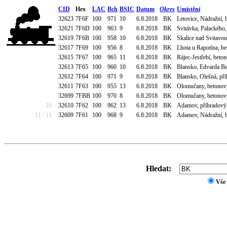
CID
Hex
LAC
Bch
BSIC
Datum
Okres
Umístění
32623
7F6F
100
971
10
6.8.2018
BK
Letovice, Nádražní, b
32621
7F6D
100
963
9
6.8.2018
BK
Svitávka, Palackého,
32619
7F6B
100
958
10
6.8.2018
BK
Skalice nad Svitavou,
32617
7F69
100
956
8
6.8.2018
BK
Lhota u Rapotína, bet
32615
7F67
100
965
11
6.8.2018
BK
Rájec-Jestřebí, beton
32613
7F65
100
960
10
6.8.2018
BK
Blansko, Edvarda Ben
32612
7F64
100
971
9
6.8.2018
BK
Blansko, Olešná, pří
32611
7F63
100
955
13
6.8.2018
BK
Olomučany, betonový 
32699
7FBB
100
970
8
6.8.2018
BK
Olomučany, betonový 
10
32610
7F62
100
962
13
6.8.2018
BK
Adamov, příhradový s
11 / 11
32609
7F61
100
968
9
6.8.2018
BK
Adamov, Nádražní, be
Hledat:
Vše