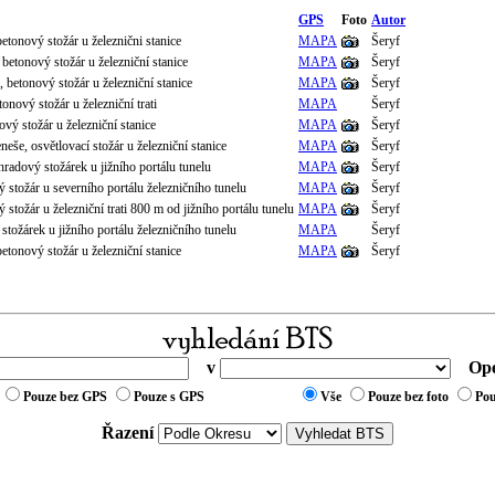
GPS
Foto
Autor
etonový stožár u železnični stanice
MAPA
Šeryf
 betonový stožár u železniční stanice
MAPA
Šeryf
 betonový stožár u železniční stanice
MAPA
Šeryf
onový stožár u železniční trati
MAPA
Šeryf
ový stožár u železniční stanice
MAPA
Šeryf
eše, osvětlovací stožár u železniční stanice
MAPA
Šeryf
hradový stožárek u jižního portálu tunelu
MAPA
Šeryf
stožár u severního portálu železničního tunelu
MAPA
Šeryf
stožár u železniční trati 800 m od jižního portálu tunelu
MAPA
Šeryf
tožárek u jižního portálu železničního tunelu
MAPA
Šeryf
tonový stožár u železniční stanice
MAPA
Šeryf
v
Ope
Pouze bez GPS
Pouze s GPS
Vše
Pouze bez foto
Pou
Řazení