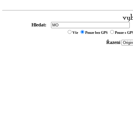
Hledat:
Vše
Pouze bez GPS
Pouze s GP
Řazení