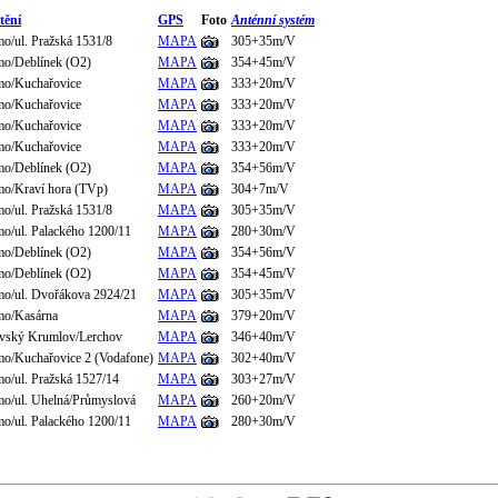
tění
GPS
Foto
Anténní systém
o/ul. Pražská 1531/8
MAPA
305+35m/V
mo/Deblínek (O2)
MAPA
354+45m/V
mo/Kuchařovice
MAPA
333+20m/V
mo/Kuchařovice
MAPA
333+20m/V
mo/Kuchařovice
MAPA
333+20m/V
mo/Kuchařovice
MAPA
333+20m/V
mo/Deblínek (O2)
MAPA
354+56m/V
o/Kraví hora (TVp)
MAPA
304+7m/V
o/ul. Pražská 1531/8
MAPA
305+35m/V
o/ul. Palackého 1200/11
MAPA
280+30m/V
mo/Deblínek (O2)
MAPA
354+56m/V
mo/Deblínek (O2)
MAPA
354+45m/V
o/ul. Dvořákova 2924/21
MAPA
305+35m/V
mo/Kasárna
MAPA
379+20m/V
vský Krumlov/Lerchov
MAPA
346+40m/V
o/Kuchařovice 2 (Vodafone)
MAPA
302+40m/V
o/ul. Pražská 1527/14
MAPA
303+27m/V
o/ul. Uhelná/Průmyslová
MAPA
260+20m/V
o/ul. Palackého 1200/11
MAPA
280+30m/V