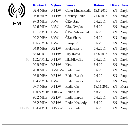
Kmitočet
Výkon
Stanice
Datum
Okres
Umís
92.4 MHz
0.1 kW
Color Music Radio
13.8.2016
ZN
Znojm
95.6 MHz
0.1 kW
Country Radio
27.6.2015
ZN
Znoj
97.3 MHz
3 kW
ČRo Brno
6.6.2011
ZN
Znoj
89.6 MHz
3 kW
ČRo Dvojka
6.6.2011
ZN
Znoj
101.2 MHz
1 kW
ČRo Radiožurnál
6.6.2011
ZN
Znoj
99.2 MHz
3 kW
ČRo Vltava
6.6.2011
ZN
Znoj
106.7 MHz
1 kW
Evropa 2
6.6.2011
ZN
Znoj
94.9 MHz
0.2 kW
Frekvence 1
6.6.2011
ZN
Znojm
88 MHz
0.1 kW
Hey Radio
13.8.2016
ZN
Znojm
10
102.7 MHz
0.1 kW
Hitrádio City
6.6.2011
ZN
Znojm
90.9 MHz
0.5 kW
Kiss
6.6.2011
ZN
Znoj
93.8 MHz
0.251 kW
Radio Beat
6.6.2011
ZN
Znoj
92.8 MHz
0.2 kW
Rádio Blaník
6.6.2011
ZN
Znojm
104.2 MHz
1 kW
Rádio Blaník
6.6.2011
ZN
Znoj
97.7 MHz
0.1 kW
Radio Čas
18.11.2015
ZN
Mora
100.6 MHz
0.16 kW
Radio Čas
6.6.2011
ZN
Znojm
90.2 MHz
0.2 kW
Radio Impuls
6.6.2011
ZN
Znojm
96.2 MHz
0.3 kW
Radio Krokodýl
6.6.2011
ZN
Znojm
11 / 19
104.9 MHz
0.15 kW
Rock Radio
6.6.2011
ZN
Znojm