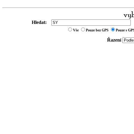
Hledat:
Vše
Pouze bez GPS
Pouze s GP
Řazení