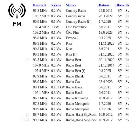
Kmitočet
Výkon
Stanice
Datum
Okres
Um
91.8 MHz
0.2 kW
Country Radio
24.8.2011
SY
Sv
103.7 MHz
0.2 kW
Country radio
26.3.2022
SY
Li
96.9 MHz
0.1 kW
Country Radio [f]
1.7.2026
SY
Mo
102.4 MHz
1 kW
ČRo Pardubice
6.6.2011
SY
Sv
103.2 MHz
0.1 kW
ČRo Plus
18.6.2023
SY
Sv
95.8 MHz
0.1 kW
Evropa 2
9.3.2025
SY
Sv
89.3 MHz
0.2 kW
Kiss
11.11.2023
SY
Li
90.8 MHz
0.2 kW
Kiss
6.6.2011
SY
Sv
90.3 MHz
0.1 kW
Kiss [f]
31.12.2025
SY
Mo
10
93.5 MHz
0.1 kW
Radio Beat
30.11.2020
SY
Li
107.9 MHz
0.2 kW
Radio Beat
21.12.2014
SY
Sv
107.4 MHz
0.1 kW
Radio Beat [f]
9.3.2025
SY
Mo
92.9 MHz
0.2 kW
Rádio Blaník
6.6.2011
SY
Sv
98.9 MHz
0.2 kW
Radio Čas
23.4.2023
SY
Sv
90.1 MHz
0.151 kW
Radio Haná
6.6.2011
SY
Sv
105.1 MHz
0.3 kW
Radio Haná
6.6.2011
SY
Mo
96.3 MHz
0.2 kW
Radio Krokodýl
10.9.2012
SY
Sv
97.8 MHz
0.1 kW
Radio Metropole
1.7.2026
SY
Sv
99.9 MHz
0.1 kW
Radio Metropole
1.7.2026
SY
Mo
20
88.7 MHz
0.1 kW
Radio_Haná SkyRock
10.9.2012
SY
Mo
9 / 21
99.7 MHz
0.1 kW
Radio_Haná SkyRock
10.9.2012
SY
Sv