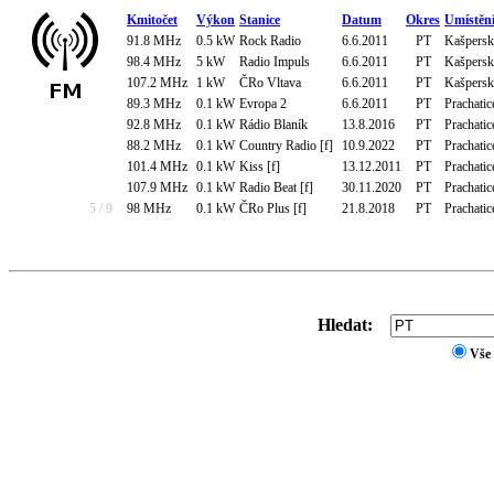
Kmitočet
Výkon
Stanice
Datum
Okres
Umístěn
91.8 MHz
0.5 kW
Rock Radio
6.6.2011
PT
Kašpersk
98.4 MHz
5 kW
Radio Impuls
6.6.2011
PT
Kašpersk
107.2 MHz
1 kW
ČRo Vltava
6.6.2011
PT
Kašpersk
89.3 MHz
0.1 kW
Evropa 2
6.6.2011
PT
Prachatic
92.8 MHz
0.1 kW
Rádio Blaník
13.8.2016
PT
Prachatic
88.2 MHz
0.1 kW
Country Radio [f]
10.9.2022
PT
Prachatic
101.4 MHz
0.1 kW
Kiss [f]
13.12.2011
PT
Prachatic
107.9 MHz
0.1 kW
Radio Beat [f]
30.11.2020
PT
Prachatic
5 / 9
98 MHz
0.1 kW
ČRo Plus [f]
21.8.2018
PT
Prachatic
Hledat:
Vše