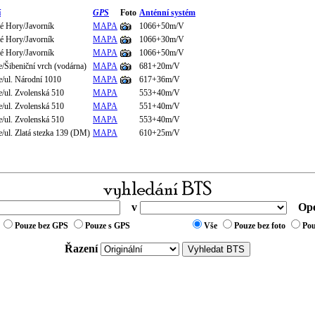
í
GPS
Foto
Anténní systém
é Hory/Javorník
MAPA
1066+50m/V
é Hory/Javorník
MAPA
1066+30m/V
é Hory/Javorník
MAPA
1066+50m/V
e/Šibeniční vrch (vodárna)
MAPA
681+20m/V
e/ul. Národní 1010
MAPA
617+36m/V
e/ul. Zvolenská 510
MAPA
553+40m/V
e/ul. Zvolenská 510
MAPA
551+40m/V
e/ul. Zvolenská 510
MAPA
553+40m/V
e/ul. Zlatá stezka 139 (DM)
MAPA
610+25m/V
v
Ope
Pouze bez GPS
Pouze s GPS
Vše
Pouze bez foto
Pou
Řazení