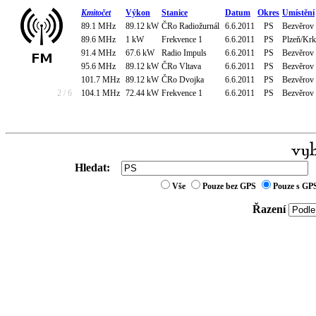
Kmitočet
Výkon
Stanice
Datum
Okres
Umístění
89.1 MHz
89.12 kW
ČRo Radiožurnál
6.6.2011
PS
Bezvěrov 
89.6 MHz
1 kW
Frekvence 1
6.6.2011
PS
Plzeň/Krk
91.4 MHz
67.6 kW
Radio Impuls
6.6.2011
PS
Bezvěrov 
95.6 MHz
89.12 kW
ČRo Vltava
6.6.2011
PS
Bezvěrov 
101.7 MHz
89.12 kW
ČRo Dvojka
6.6.2011
PS
Bezvěrov 
2 / 6
104.1 MHz
72.44 kW
Frekvence 1
6.6.2011
PS
Bezvěrov 
Hledat:
Vše
Pouze bez GPS
Pouze s GP
Řazení