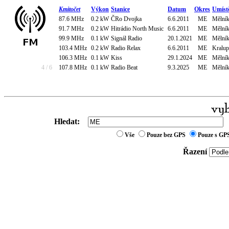
Kmitočet
Výkon
Stanice
Datum
Okres
Umíst
87.6 MHz
0.2 kW
ČRo Dvojka
6.6.2011
ME
Mělník
91.7 MHz
0.2 kW
Hitrádio North Music
6.6.2011
ME
Mělník
99.9 MHz
0.1 kW
Signál Radio
20.1.2021
ME
Mělník
103.4 MHz
0.2 kW
Radio Relax
6.6.2011
ME
Kralup
106.3 MHz
0.1 kW
Kiss
29.1.2024
ME
Mělník
4 / 6
107.8 MHz
0.1 kW
Radio Beat
9.3.2025
ME
Mělník
Hledat:
Vše
Pouze bez GPS
Pouze s GP
Řazení