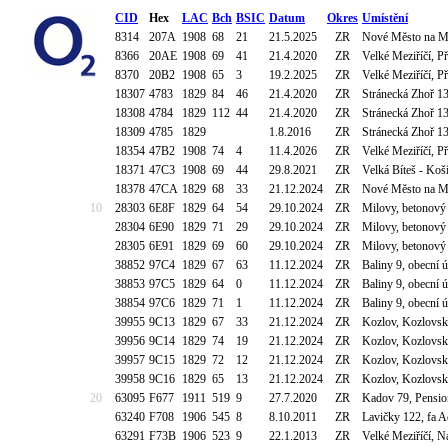
CID
Hex
LAC
Bch
BSIC
Datum
Okres
Umístění
8314
207A
1908
68
21
21.5.2025
ZR
Nové Město na Mo
8366
20AE
1908
69
41
21.4.2020
ZR
Velké Meziříčí, P
8370
20B2
1908
65
3
19.2.2025
ZR
Velké Meziříčí, P
18307
4783
1829
84
46
21.4.2020
ZR
Stránecká Zhoř 13
18308
4784
1829
112
44
21.4.2020
ZR
Stránecká Zhoř 13
18309
4785
1829
1.8.2016
ZR
Stránecká Zhoř 13
18354
47B2
1908
74
4
11.4.2026
ZR
Velké Meziříčí, P
18371
47C3
1908
69
44
29.8.2021
ZR
Velká Bíteš - Koš
18378
47CA
1829
68
33
21.12.2024
ZR
Nové Město na Mo
10
28303
6E8F
1829
64
54
29.10.2024
ZR
Milovy, betonový
28304
6E90
1829
71
29
29.10.2024
ZR
Milovy, betonový
28305
6E91
1829
69
60
29.10.2024
ZR
Milovy, betonový
38852
97C4
1829
67
63
11.12.2024
ZR
Baliny 9, obecní 
38853
97C5
1829
64
0
11.12.2024
ZR
Baliny 9, obecní 
38854
97C6
1829
71
1
11.12.2024
ZR
Baliny 9, obecní 
39955
9C13
1829
67
33
21.12.2024
ZR
Kozlov, Kozlovsk
39956
9C14
1829
74
19
21.12.2024
ZR
Kozlov, Kozlovsk
39957
9C15
1829
72
12
21.12.2024
ZR
Kozlov, Kozlovsk
39958
9C16
1829
65
13
21.12.2024
ZR
Kozlov, Kozlovsk
20
63095
F677
1911
519
9
27.7.2020
ZR
Kadov 79, Pension
63240
F708
1906
545
8
8.10.2011
ZR
Lavičky 122, fa A
63291
F73B
1906
523
9
22.1.2013
ZR
Velké Meziříčí, N