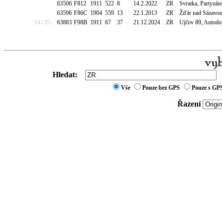
63506
F812
1911
522
8
14.2.2022
ZR
Svratka, Partyzán
63596
F86C
1904
559
13
22.1.2013
ZR
Žďár nad Sázavou
14 / 25
63883
F98B
1911
67
37
21.12.2024
ZR
Ujčov 89, Autodop
Hledat:
Vše
Pouze bez GPS
Pouze s GP
Řazení