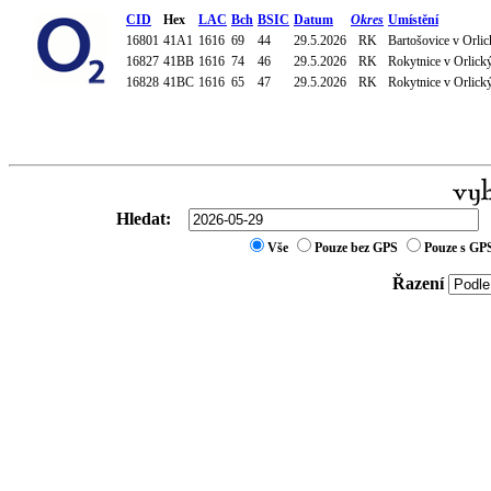
CID
Hex
LAC
Bch
BSIC
Datum
Okres
Umístění
16801
41A1
1616
69
44
29.5.2026
RK
Bartošovice v Orl
16827
41BB
1616
74
46
29.5.2026
RK
Rokytnice v Orlick
16828
41BC
1616
65
47
29.5.2026
RK
Rokytnice v Orlick
Hledat:
Vše
Pouze bez GPS
Pouze s GP
Řazení