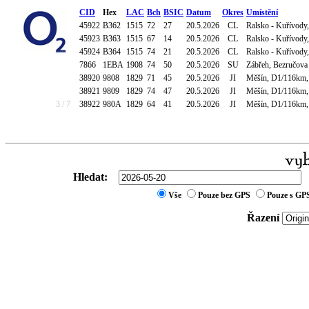
CID
Hex
LAC
Bch
BSIC
Datum
Okres
Umístění
45922
B362
1515
72
27
20.5.2026
CL
Ralsko - Kuřívody
45923
B363
1515
67
14
20.5.2026
CL
Ralsko - Kuřívody
45924
B364
1515
74
21
20.5.2026
CL
Ralsko - Kuřívody
7866
1EBA
1908
74
50
20.5.2026
SU
Zábřeh, Bezručova 
38920
9808
1829
71
45
20.5.2026
JI
Měšín, D1/116km, 
38921
9809
1829
74
47
20.5.2026
JI
Měšín, D1/116km, 
3 / 7
38922
980A
1829
64
41
20.5.2026
JI
Měšín, D1/116km, 
Hledat:
Vše
Pouze bez GPS
Pouze s GP
Řazení