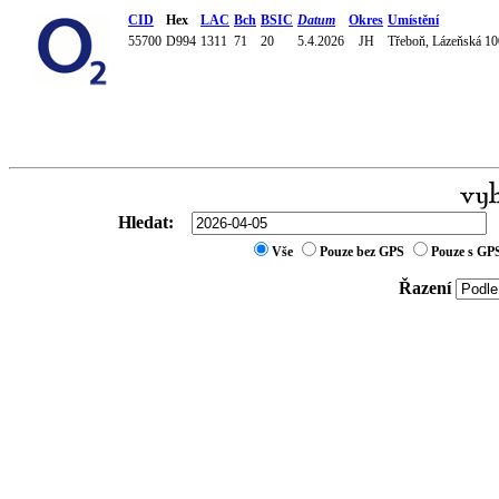
CID
Hex
LAC
Bch
BSIC
Datum
Okres
Umístění
55700
D994
1311
71
20
5.4.2026
JH
Třeboň, Lázeňská 1
Hledat:
Vše
Pouze bez GPS
Pouze s GP
Řazení