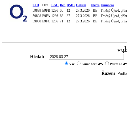
CID
Hex
LAC
Bch
BSIC
Datum
Okres
Umístění
59899
E9FB
1236
65
12
27.3.2026
BE
Trněný Újezd, pří
59898
E9FA
1236
68
37
27.3.2026
BE
Trněný Újezd, pří
59900
E9FC
1236
71
12
27.3.2026
BE
Trněný Újezd, pří
Hledat:
Vše
Pouze bez GPS
Pouze s GP
Řazení