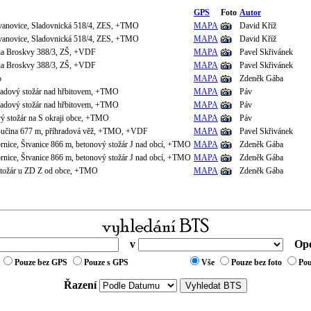
GPS
Foto
Autor
Ivanovice, Sladovnická 518/4, ZES, +TMO
MAPA
David Kříž
Ivanovice, Sladovnická 518/4, ZES, +TMO
MAPA
David Kříž
ana Broskvy 388/3, ZŠ, +VDF
MAPA
Pavel Skřivánek
ana Broskvy 388/3, ZŠ, +VDF
MAPA
Pavel Skřivánek
o
MAPA
Zdeněk Gába
radový stožár nad hřbitovem, +TMO
MAPA
Páv
radový stožár nad hřbitovem, +TMO
MAPA
Páv
vý stožár na S okraji obce, +TMO
MAPA
Páv
 Bučina 677 m, příhradová věž, +TMO, +VDF
MAPA
Pavel Skřivánek
brnice, Štvanice 866 m, betonový stožár J nad obcí, +TMO
MAPA
Zdeněk Gába
brnice, Štvanice 866 m, betonový stožár J nad obcí, +TMO
MAPA
Zdeněk Gába
stožár u ZD Z od obce, +TMO
MAPA
Zdeněk Gába
v
Ope
Pouze bez GPS
Pouze s GPS
Vše
Pouze bez foto
Pou
Řazení