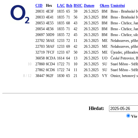
CID
Hex
LAC
Bch
BSIC
Datum
Okres
Umístění
20031
4E3F
1835
65
59
26.5.2025
BM
Brno - Brněnské 
20033
4E41
1835
71
56
26.5.2025
BM
Brno - Brněnské 
20053
4E55
1835
68
43
26.5.2025
BM
Brno - Chrlice, J
20054
4E56
1835
71
42
26.5.2025
BM
Brno - Chrlice, J
20697
50D9
1835
72
45
26.5.2025
BM
Brno - Chrlice, sil
22702
58AE
1233
72
11
26.5.2025
ME
Nelahozeves, příh
22703
58AF
1233
69
42
26.5.2025
ME
Nelahozeves, příh
32719
7FCF
1233
67
50
26.5.2025
ME
Újezdec, příhrado
36058
8CDA
1614
64
13
26.5.2025
UO
České Petrovice,
10
27860
6CD4
1722
71
10
26.5.2025
SU
Staré Město - Stří
27862
6CD6
1722
74
11
26.5.2025
SU
Staré Město - Stří
8 / 12
38447
962F
1830
65
21
26.5.2025
VY
Otnice, betonový 
Hledat:
Vše