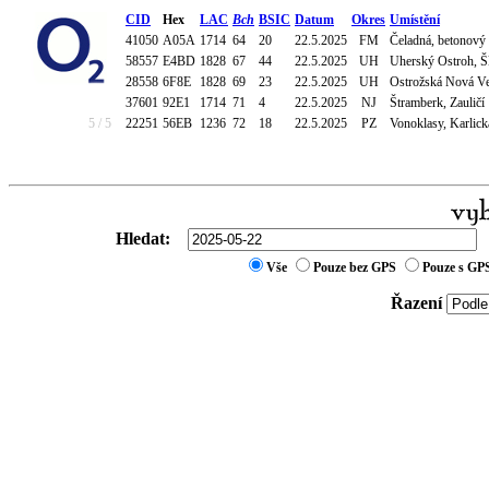
CID
Hex
LAC
Bch
BSIC
Datum
Okres
Umístění
41050
A05A
1714
64
20
22.5.2025
FM
Čeladná, betonový
58557
E4BD
1828
67
44
22.5.2025
UH
Uherský Ostroh, 
28558
6F8E
1828
69
23
22.5.2025
UH
Ostrožská Nová Ve
37601
92E1
1714
71
4
22.5.2025
NJ
Štramberk, Zaulič
5 / 5
22251
56EB
1236
72
18
22.5.2025
PZ
Vonoklasy, Karlic
Hledat:
Vše
Pouze bez GPS
Pouze s GP
Řazení