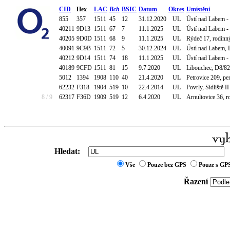
CID
Hex
LAC
Bch
BSIC
Datum
Okres
Umístění
855
357
1511
45
12
31.12.2020
UL
Ústí nad Labem - 
40211
9D13
1511
67
7
11.1.2025
UL
Ústí nad Labem -
40205
9D0D
1511
68
9
11.1.2025
UL
Rýdeč 17, rodin
40091
9C9B
1511
72
5
30.12.2024
UL
Ústí nad Labem, 
40212
9D14
1511
74
18
11.1.2025
UL
Ústí nad Labem -
40189
9CFD
1511
81
15
9.7.2020
UL
Libouchec, D8/82
5012
1394
1908
110
40
21.4.2020
UL
Petrovice 209, pe
62232
F318
1904
519
10
22.4.2014
UL
Povrly, Sídliště I
8 / 9
62317
F36D
1909
519
12
6.4.2020
UL
Arnultovice 36, r
Hledat:
Vše
Pouze bez GPS
Pouze s GP
Řazení