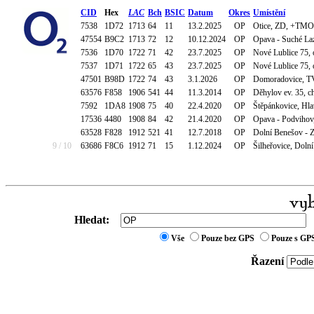
CID
Hex
LAC
Bch
BSIC
Datum
Okres
Umístění
7538
1D72
1713
64
11
13.2.2025
OP
Otice, ZD, +TMO
47554
B9C2
1713
72
12
10.12.2024
OP
Opava - Suché La
7536
1D70
1722
71
42
23.7.2025
OP
Nové Lublice 75,
7537
1D71
1722
65
43
23.7.2025
OP
Nové Lublice 75,
47501
B98D
1722
74
43
3.1.2026
OP
Domoradovice, T
63576
F858
1906
541
44
11.3.2014
OP
Děhylov ev. 35, ch
7592
1DA8
1908
75
40
22.4.2020
OP
Štěpánkovice, Hla
17536
4480
1908
84
42
21.4.2020
OP
Opava - Podvihov,
63528
F828
1912
521
41
12.7.2018
OP
Dolní Benešov - 
9 / 10
63686
F8C6
1912
71
15
1.12.2024
OP
Šilheřovice, Dolní
Hledat:
Vše
Pouze bez GPS
Pouze s GP
Řazení