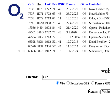
CID
Hex
LAC
Bch
BSIC
Datum
Okres
Umístění
7536
1D70
1722
71
42
23.7.2025
OP
Nové Lublice 75,
7537
1D71
1722
65
43
23.7.2025
OP
Nové Lublice 75,
7538
1D72
1713
64
11
13.2.2025
OP
Otice, ZD, +TM
7592
1DA8
1908
75
40
22.4.2020
OP
Štěpánkovice, Hla
17536
4480
1908
84
42
21.4.2020
OP
Opava - Podvihov
47501
B98D
1722
74
43
3.1.2026
OP
Domoradovice, 
47554
B9C2
1713
72
12
10.12.2024
OP
Opava - Suché La
63528
F828
1912
521
41
12.7.2018
OP
Dolní Benešov - 
63576
F858
1906
541
44
11.3.2014
OP
Děhylov ev. 35, c
9 / 10
63686
F8C6
1912
71
15
1.12.2024
OP
Šilheřovice, Dolní
Hledat:
Vše
Pouze bez GPS
Pouze s GP
Řazení