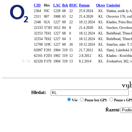
CID
Hex
LAC
Bch
BSIC
Datum
Okres
Umístění
2364
93C
1228
68
22
25.9.2024
KL
Slatina, seník fy 
2311
907
1908
65
12
21.4.2020
KL
Otvovice 176, rod
2346
92A
1227
69
22
18.12.2024
KL
Kladno, Petra Bez
22333
573D
1612
84
8
21.4.2020
KL
Stochov, Osvoboze
32353
7E61
1227
68
0
18.12.2024
KL
Buštěhrad, Třineck
32354
7E62
1227
64
1
18.12.2024
KL
Buštěhrad, Třineck
12700
319C
1227
69
26
19.12.2024
KL
Smečno, nám. T. 
62097
F291
1904
519
15
21.7.2012
KL
Slaný, Lázeňská 3
62161
F2D1
1902
519
12
2.8.2012
KL
Kladno - Kročehlav
9 / 10
62320
F370
1904
519
13
8.2.2014
KL
Zvoleněves 302, vi
Hledat:
Vše
Pouze bez GPS
Pouze s GP
Řazení