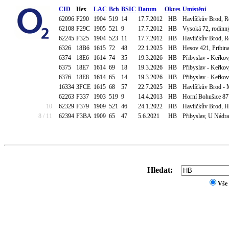
CID
Hex
LAC
Bch
BSIC
Datum
Okres
Umístění
62096
F290
1904
519
14
17.7.2012
HB
Havlíčkův Brod, Ro
62108
F29C
1905
521
9
17.7.2012
HB
Vysoká 72, rodinný
62245
F325
1904
523
11
17.7.2012
HB
Havlíčkův Brod, Ro
6326
18B6
1615
72
48
22.1.2025
HB
Hesov 421, Pribina
6374
18E6
1614
74
35
19.3.2026
HB
Přibyslav - Keřkov
6375
18E7
1614
69
18
19.3.2026
HB
Přibyslav - Keřkov
6376
18E8
1614
65
14
19.3.2026
HB
Přibyslav - Keřkov
16334
3FCE
1615
68
57
22.7.2025
HB
Havlíčkův Brod - M
62263
F337
1903
519
9
14.4.2013
HB
Horní Bohušice 877
10
62329
F379
1909
521
46
24.1.2022
HB
Havlíčkův Brod, H
8 / 11
62394
F3BA
1909
65
47
5.6.2021
HB
Přibyslav, U Nádra
Hledat:
Vše