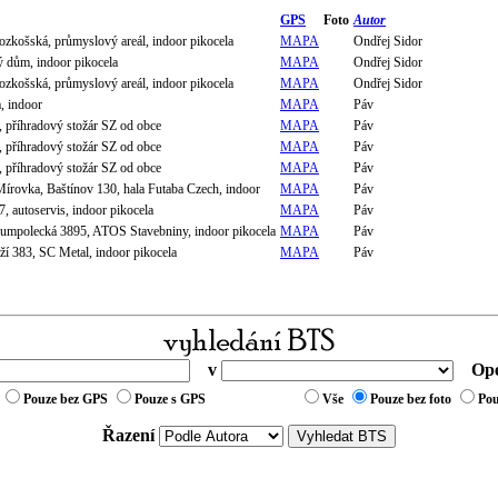
GPS
Foto
Autor
zkošská, průmyslový areál, indoor pikocela
MAPA
Ondřej Sidor
 dům, indoor pikocela
MAPA
Ondřej Sidor
zkošská, průmyslový areál, indoor pikocela
MAPA
Ondřej Sidor
, indoor
MAPA
Páv
, příhradový stožár SZ od obce
MAPA
Páv
, příhradový stožár SZ od obce
MAPA
Páv
, příhradový stožár SZ od obce
MAPA
Páv
írovka, Baštínov 130, hala Futaba Czech, indoor
MAPA
Páv
, autoservis, indoor pikocela
MAPA
Páv
umpolecká 3895, ATOS Stavebniny, indoor pikocela
MAPA
Páv
ží 383, SC Metal, indoor pikocela
MAPA
Páv
v
Ope
Pouze bez GPS
Pouze s GPS
Vše
Pouze bez foto
Pou
Řazení